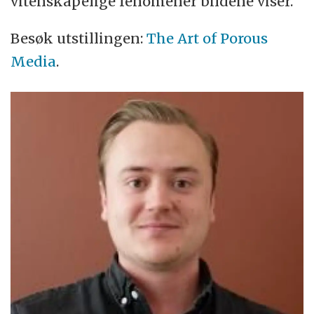
vitenskapelige fenomener bildene viser.
Besøk utstillingen:
The Art of Porous
Media
.