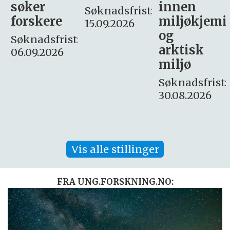
innen
søker
Søknadsfrist:
miljøkjemi
nyhetsjour
15.09.2026
og
– fast
:
arktisk
Søknadsfrist:
miljø
16. august.
Søknadsfrist:
30.08.2026
Vis alle stillinger
FRA UNG.FORSKNING.NO: