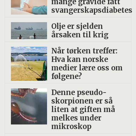
mange gravide fått
svangerskapsdiabetes
Olje er sjelden
årsaken til krig
Når tørken treffer:
Hva kan norske
medier lære oss om
følgene?
Denne pseudo­
skorpionen er så
liten at giften må
melkes under
mikroskop