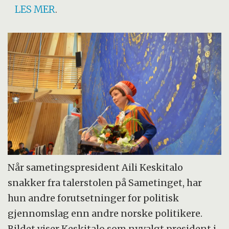
LES MER
.
Når sametingspresident Aili Keskitalo
snakker fra talerstolen på Sametinget, har
hun andre forutsetninger for politisk
gjennomslag enn andre norske politikere.
Bildet viser Keskitalo som nyvalgt president i