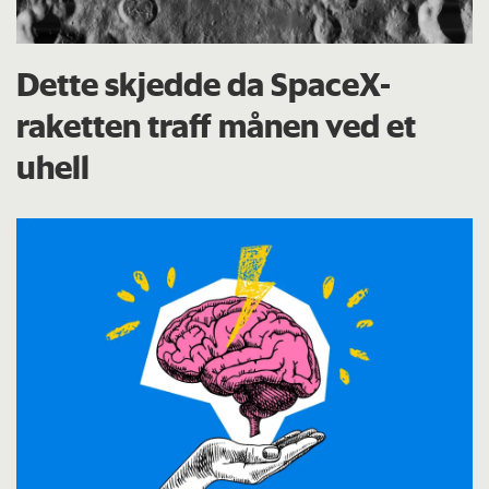
Dette skjedde da SpaceX-
raketten traff månen ved et
uhell