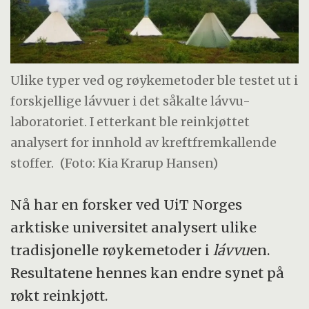
Ulike typer ved og røykemetoder ble testet ut i
forskjellige lávvuer i det såkalte lávvu-
laboratoriet. I etterkant ble reinkjøttet
analysert for innhold av kreftfremkallende
stoffer.
(Foto: Kia Krarup Hansen)
Nå har en forsker ved UiT Norges
arktiske universitet analysert ulike
tradisjonelle røykemetoder i
lávvu
en.
Resultatene hennes kan endre synet på
røkt reinkjøtt.