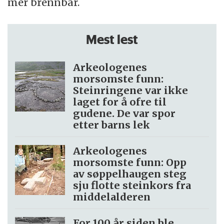
mer brennbar.
Mest lest
Arkeologenes
morsomste funn:
Steinringene var ikke
laget for å ofre til
gudene. De var spor
etter barns lek
Arkeologenes
morsomste funn: Opp
av søppel­haugen steg
sju flotte steinkors fra
middelalderen
For 100 år siden ble