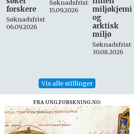
innen
søker
Søknadsfrist:
miljøkjemi
nyhetsjour
15.09.2026
og
– fast
:
arktisk
Søknadsfrist:
miljø
16. august.
Søknadsfrist:
30.08.2026
Vis alle stillinger
FRA UNG.FORSKNING.NO: