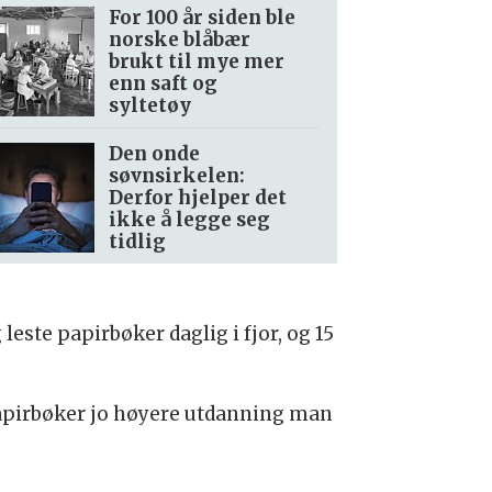
For 100 år siden ble
norske blåbær
brukt til mye mer
enn saft og
syltetøy
Den onde
søvnsirkelen:
Derfor hjelper det
ikke å legge seg
tidlig
ste papirbøker daglig i fjor, og 15
 papirbøker jo høyere utdanning man