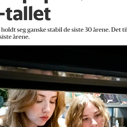
tallet
ldt seg ganske stabil de siste 30 årene. Det ti
siste årene.