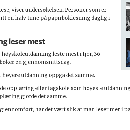
 lese, viser undersøkelsen. Personer som er
itt en halv time på papirboklesning daglig i
ng leser mest
 høyskoleutdanning leste mest i fjor, 36
rbøker en gjennomsnittsdag.
rt høyere utdanning oppga det samme.
e opplæring eller fagskole som høyeste utdanning le
plæring gjorde det samme.
t gjennomført, har det vært slik at man leser mer i