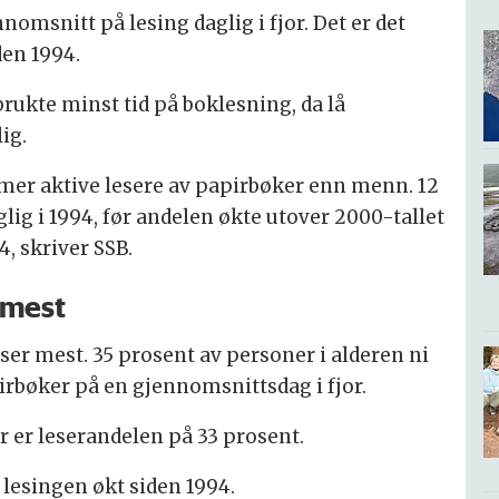
omsnitt på lesing daglig i fjor. Det er det
den 1994.
 brukte minst tid på boklesning, da lå
ig.
mer aktive lesere av papirbøker enn menn. 12
ig i 1994, før andelen økte utover 2000-tallet
4, skriver SSB.
 mest
eser mest. 35 prosent av personer i alderen ni
apirbøker på en gjennomsnittsdag i fjor.
år er leserandelen på 33 prosent.
 lesingen økt siden 1994.