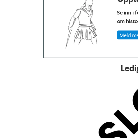
Se inn i 
om histor
Meld me
Ledig