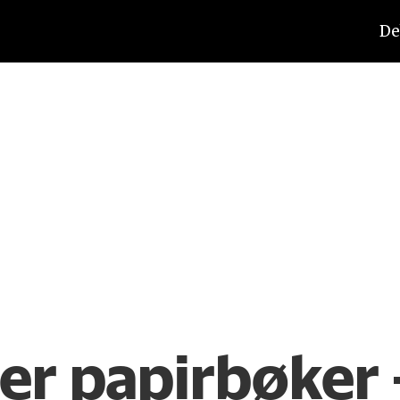
De
er papirbøker –