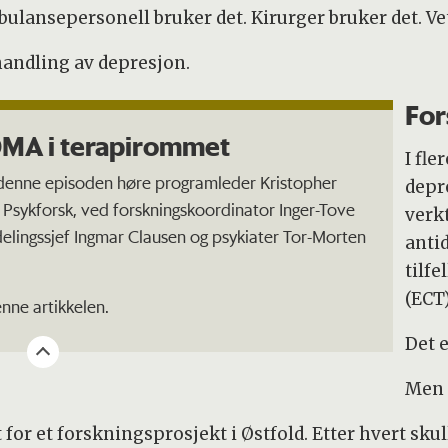
ulansepersonell bruker det. Kirurger bruker det. Ve
handling av depresjon.
For
MA i terapirommet
I fle
 denne episoden høre programleder Kristopher
depr
Psykforsk, ved forskningskoordinator Inger-Tove
verk
elingssjef Ingmar Clausen og psykiater Tor-Morten
antid
tilf
(ECT)
enne artikkelen.
Det 
Men 
r et forskningsprosjekt i Østfold. Etter hvert skull