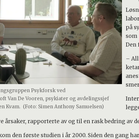
Løsn
labo
på s
som 
Den 
– Al
keta
anes
smer
ningsgruppen Psykforsk ved
Inte
ft Van De Vooren, psykiater og avdelingssjef
en Kvam.
(Foto: Simen Anthony Samuelsen)
legg
e årsaker, rapporterte av og til en rask bedring av
m den første studien i år 2000. Siden den gang har 