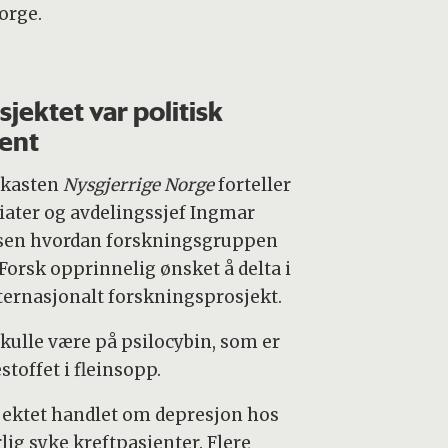
orge.
sjektet var politisk
ent
dkasten
Nysgjerrige Norge
forteller
iater og avdelingssjef Ingmar
sen hvordan forskningsgruppen
Forsk opprinnelig ønsket å delta i
nternasjonalt forskningsprosjekt.
skulle være på psilocybin, som er
stoffet i fleinsopp.
jektet handlet om depresjon hos
lig syke kreftpasienter. Flere