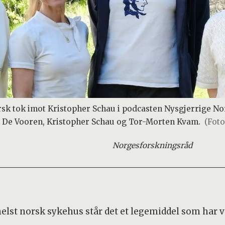
k tok imot Kristopher Schau i podcasten Nysgjerrige Nor
n De Vooren, Kristopher Schau og Tor-Morten Kvam.
(Fot
Norges
forskningsråd
elst norsk sykehus står det et legemiddel som har væ