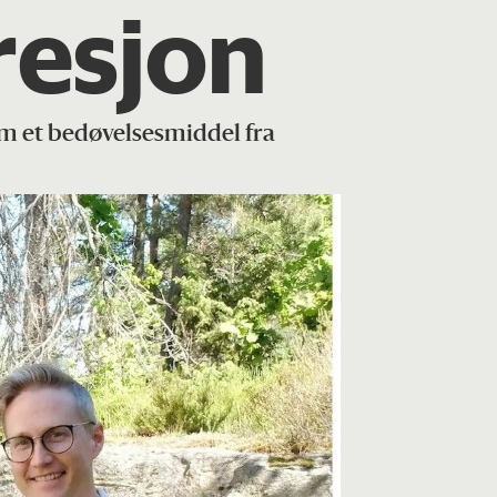
resjon
am et bedøvelsesmiddel fra