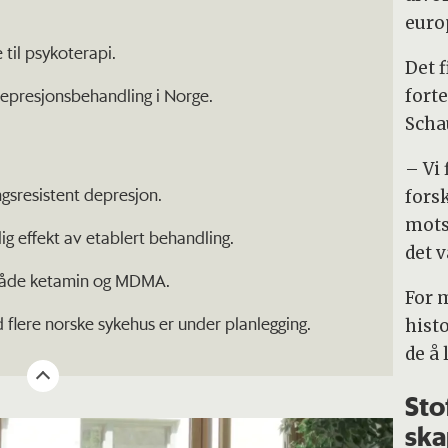
euro
til psykoterapi.
Det f
depresjonsbehandling i Norge.
fort
Scha
– Vi 
ngsresistent depresjon.
fors
mots
lig effekt av etablert behandling.
det v
v både ketamin og MDMA.
For 
 flere norske sykehus er under planlegging.
histo
de å 
Sto
ska