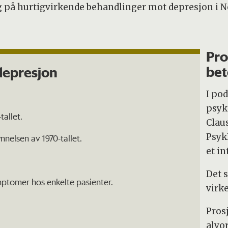
g på hurtigvirkende behandlinger mot depresjon i N
Pro
bet
depresjon
I po
psyk
allet.
Clau
Psyk
nelsen av 1970-tallet.
et i
Det 
ymptomer hos enkelte pasienter.
virke
Pros
alvor