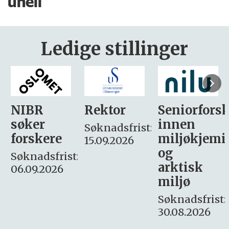
uhell
Ledige stillinger
Rektor
Seniorforsker
Forskning.
innen
søker
Søknadsfrist:
miljøkjemi
nyhetsjour
15.09.2026
og
– fast
:
arktisk
Søknadsfrist:
miljø
16. august.
Søknadsfrist:
30.08.2026