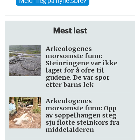
Meld meg på nyhetsbrev
Mest lest
Arkeologenes
morsomste funn:
Steinringene var ikke
laget for å ofre til
gudene. De var spor
etter barns lek
Arkeologenes
morsomste funn: Opp
av søppel­haugen steg
sju flotte steinkors fra
middelalderen