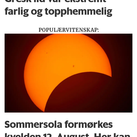
farlig og topphemmelig
POPULÆRVITENSKAP:
Sommersola formørkes
kvelden 12. August. Her kan