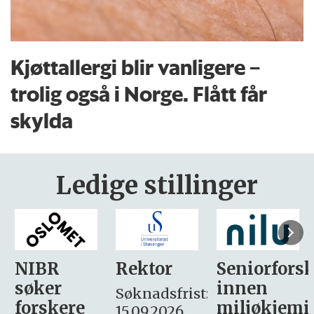
Kjøttallergi blir vanligere –
trolig også i Norge. Flått får
skylda
Ledige stillinger
Rektor
Seniorforsker
Forskning.
innen
søker
Søknadsfrist:
miljøkjemi
nyhetsjour
15.09.2026