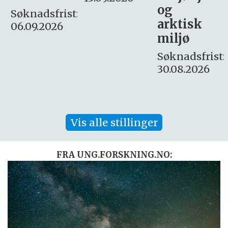
og
– fast
:
arktisk
Søknadsfrist:
miljø
16. august.
Søknadsfrist:
30.08.2026
Vis alle stillinger
FRA UNG.FORSKNING.NO: