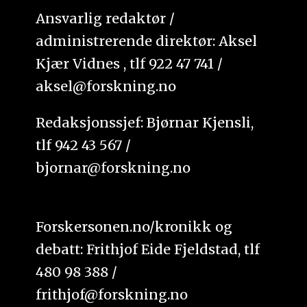
Ansvarlig redaktør /
administrerende direktør: Aksel
Kjær Vidnes , tlf 922 47 741 /
aksel@forskning.no
Redaksjonssjef: Bjørnar Kjensli,
tlf 942 43 567 /
bjornar@forskning.no
Forskersonen.no/kronikk og
debatt: Frithjof Eide Fjeldstad, tlf
480 98 388 /
frithjof@forskning.no