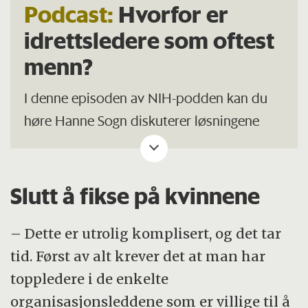
Podcast:
Hvorfor er
idrettsledere som oftest
menn?
I denne episoden av NIH-podden kan du
høre Hanne Sogn diskuterer løsningene
sammen med ishockeypresident og
stortingspolitiker for Høyre, Tage
Pettersen.
Slutt å fikse på kvinnene
Hør hele episoden her
– Dette er utrolig komplisert, og det tar
tid. Først av alt krever det at man har
toppledere i de enkelte
organisasjonsleddene som er villige til å