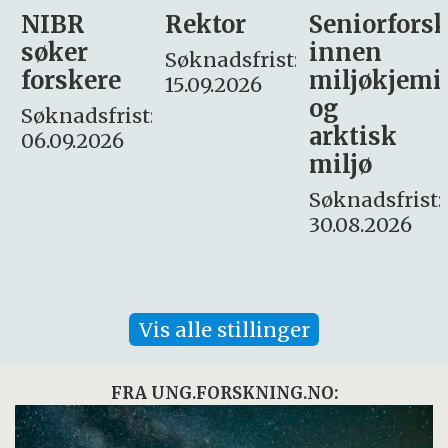
Rektor
Seniorforsker
Forskning.
innen
søker
Søknadsfrist:
miljøkjemi
nyhetsjour
15.09.2026
og
– fast
:
arktisk
Søknadsfrist:
miljø
16. august.
Søknadsfrist:
30.08.2026
Vis alle stillinger
FRA UNG.FORSKNING.NO: