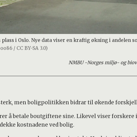
plass i Oslo. Nye data viser en kraftig økning i andelen s
Ooo86 / CC BY-SA 3.0)
NMBU -
Norges miljø- og biov
erk, men boligpolitikken bidrar til økende forskjel
r å betale boutgiftene sine. Likevel viser forskere i 
 dekke kostnadene ved bolig.