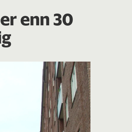
er enn 30
ig