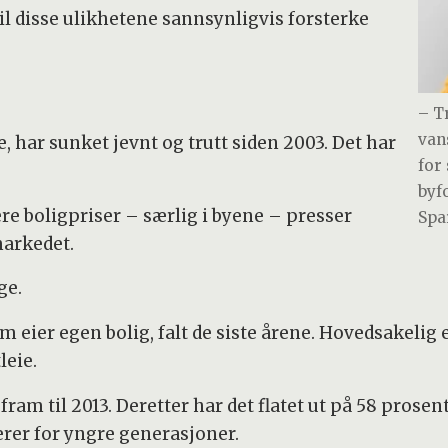
vil disse ulikhetene sannsynligvis forsterke
– T
van
, har sunket jevnt og trutt siden 2003. Det har
for
byf
yere boligpriser – særlig i byene – presser
Spa
markedet.
ge.
m eier egen bolig, falt de siste årene. Hovedsakelig 
leie.
fram til 2013. Deretter har det flatet ut på 58 prose
rer for yngre generasjoner.