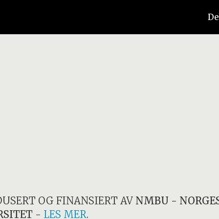
De
DUSERT OG FINANSIERT AV
NMBU - NORGES
RSITET
-
LES MER
.