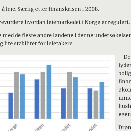
 å leie. Særlig etter finanskrisen i 2008.
 revurdere hvordan leiemarkedet i Norge er regulert.
ed de fleste andre landene i denne undersøkelsen.
lite stabilitet for leietakere.
– De
tyder
boli
fina
økon
mind
hush
egen 
Drøm