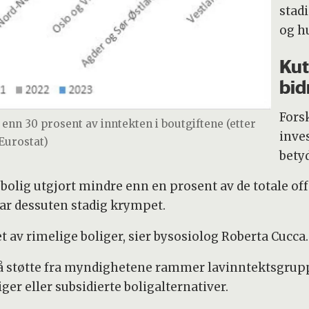
stad
og h
Kut
bid
Fors
enn 30 prosent av inntekten i boutgiftene (etter
inves
Eurostat)
bety
 bolig utgjort mindre enn en prosent av de totale off
ar dessuten stadig krympet.
det av rimelige boliger, sier bysosiolog Roberta Cucca
å støtte fra myndighetene rammer lavinntektsgruppe
iger eller subsidierte boligalternativer.