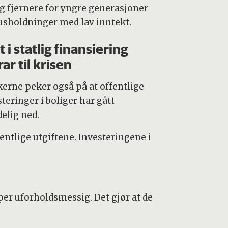
ig fjernere for yngre generasjoner
usholdninger med lav inntekt.
t i statlig finansiering
rar til krisen
kerne peker også på at offentlige
teringer i boliger har gått
delig ned.
entlige utgiftene. Investeringene i
.
r uforholdsmessig. Det gjør at de