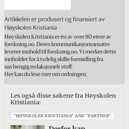
plateselskapet Curling Legs og har i en
mannsalder vært svært aktiv med
Artikkelen er produsert og finansiert av
konserter, egne plateinnspillinger og
Høyskolen Kristiania
samarbeid innen film- og
Høyskolen Kristiania er én av over 80 eiere av
teaterproduksjoner, i tillegg til utallige
forskning.no. Deres kommunikasjonsansatte
lederoppdrag og verv.
leverer innhold til forskning.no. Vi merker dette
innholdet for å tydelig skille formidling fra
Han var også formann i
uavhengig redaksjonelt stoff.
Her kan du lese mer om ordningen.
Spellemannskomiteen.
Les også disse sakene fra Høyskolen
Kristiania:
"HØYSKOLEN KRISTIANIA" AND "PARTNER"