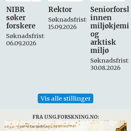
Rektor
Seniorforsker
Forskning.
innen
søker
Søknadsfrist:
miljøkjemi
nyhetsjour
15.09.2026
og
– fast
:
arktisk
Søknadsfrist:
miljø
16. august.
Søknadsfrist:
30.08.2026
Vis alle stillinger
FRA UNG.FORSKNING.NO: