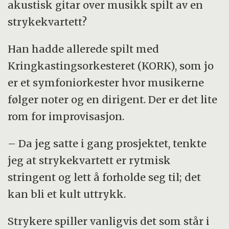
kunstfagene. Det er snarere utviklingen,
akustisk gitar over musikk spilt av en
innviklingen og avviklingen av kunstens
strykekvartett?
teknikker, materialer, stofflighet og
Han hadde allerede spilt med
repertoar.
Kringkastingsorkesteret (KORK), som jo
Kilde: Jørn Mortensen, dekan, Avdeling for
er et symfoniorkester hvor musikerne
kunst, design og medier ved Kristiania i
følger noter og en dirigent. Der er det lite
kronikken «Hva er kunstforskning?»
rom for improvisasjon.
– Da jeg satte i gang prosjektet, tenkte
jeg at strykekvartett er rytmisk
stringent og lett å forholde seg til; det
kan bli et kult uttrykk.
Strykere spiller vanligvis det som står i