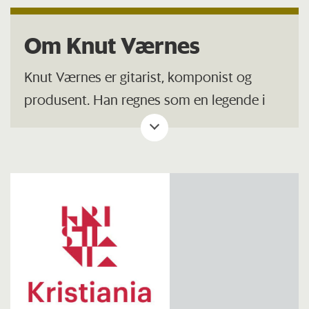
Om Knut Værnes
Knut Værnes er gitarist, komponist og
produsent. Han regnes som en legende i
det norske jazzrockmiljøet og har spilt med
andre store navn som blant annet Omar
Hakim, Danny Gottlieb, Jan Garbarek,
Sidsel Endresen, Jon Eberson, Jan Eggum og
i bandet Cutting Edge, som bestod av Knut
Værnes’ kvartett + Rune Klakegg på
tangenter.
Han ga ut sin første plate i 1979, har drevet