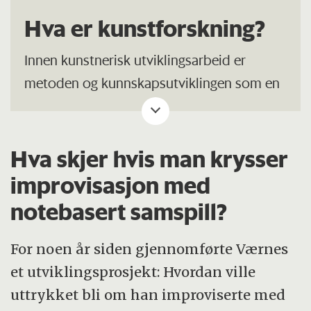
Hva er kunstforskning?
Innen kunstnerisk utviklingsarbeid er
metoden og kunnskapsutviklingen som en
type grunnforskning. På en måte som ligner
det som foregår i et laboratorium, preges
kunstfaglig utvikling av utprøving, feiling,
Hva skjer hvis man krysser
testing og spekulasjon. Metodene som er
improvisasjon med
valgt har vært eklektiske i betydningen at
notebasert samspill?
de metoder som fungerer, anvendes. Man
kan ikke krangle med resultatet, og det er
For noen år siden gjennomførte Værnes
ikke kritisk refleksjon som preger
et utviklingsprosjekt: Hvordan ville
kunnskapsproduksjonen innen
uttrykket bli om han improviserte med