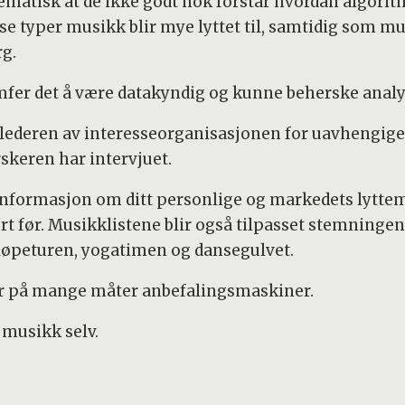
matisk at de ikke godt nok forstår hvordan algorit
sse typer musikk blir mye lyttet til, samtidig som mu
rg.
mfer det å være datakyndig og kunne beherske anal
elederen av interesseorganisasjonen for uavhengig
rskeren har intervjuet.
formasjon om ditt personlige og markedets lyttemø
rt før. Musikklistene blir også tilpasset stemninge
, løpeturen, yogatimen og dansegulvet.
er på mange måter anbefalingsmaskiner.
y musikk selv.