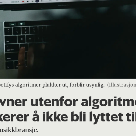
ifys algoritmer plukker ut, forblir usynlig.
(Illustrasjo
vner utenfor algorit
kerer å ikke bli lyttet ti
usikkbransje.