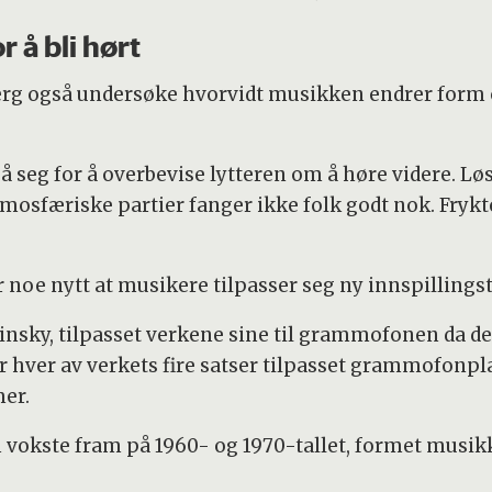
 å bli hørt
berg også undersøke hvorvidt musikken endrer form o
å seg for å overbevise lytteren om å høre videre. L
tmosfæriske partier fanger ikke folk godt nok. Fryk
 noe nytt at musikere tilpasser seg ny innspillings
nsky, tilpasset verkene sine til grammofonen da den
ar hver av verkets fire satser tilpasset grammofonp
mer.
vokste fram på 1960- og 1970-tallet, formet musi