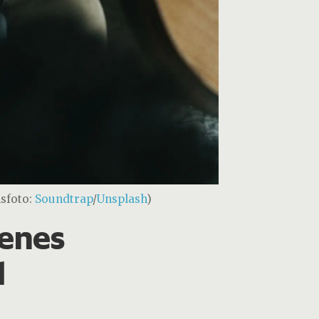
nsfoto:
Soundtrap
/
Unsplash
)
menes
l