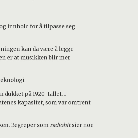
g innhold for å tilpasse seg
øsningen kan da være å legge
ten er at musikken blir mer
teknologi:
 dukket på 1920-tallet. I
latenes kapasitet, som var omtrent
kken. Begreper som
radiohit
sier noe