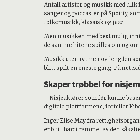
Antall artister og musikk med ulik 
sanger og podcaster på Spotify, som
folkemusikk, klassisk og jazz.
Men musikken med best mulig inntje
de samme hitene spilles om og om 
Musikk uten rytmen og lengden som S
blitt spilt en eneste gang. På netts
Skaper trøbbel for nisje
– Nisjeaktører som før kunne basere
digitale plattformene, forteller Kib
Inger Elise May fra rettighetsorga
er blitt hardt rammet av den såka