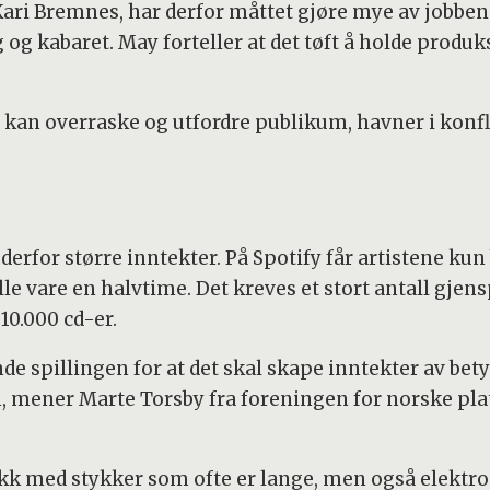
e Kari Bremnes, har derfor måttet gjøre mye av jobbe
og kabaret. May forteller at det tøft å holde produ
kan overraske og utfordre publikum, havner i konfl
r derfor større inntekter. På Spotify får artistene ku
lle vare en halvtime. Det kreves et stort antall gje
10.000 cd-er.
e spillingen for at det skal skape inntekter av bety
, mener Marte Torsby fra foreningen for norske plat
kk med stykker som ofte er lange, men også elektron