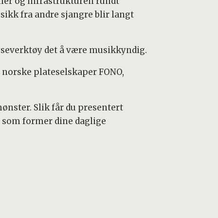
mer og infrastrukturen rundt
sikk fra andre sjangre blir langt
yseverktøy det å være musikkyndig.
e norske plateselskaper FONO,
nster. Slik får du presentert
n som former dine daglige