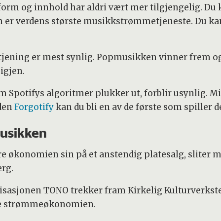
form og innhold har aldri vært mer tilgjengelig. Du
 er verdens største musikkstrømmetjeneste. Du kan f
ning er mest synlig. Popmusikken vinner frem og så
igjen.
potifys algoritmer plukker ut, forblir usynlig. Mil
iden
Forgotify
kan du bli en av de første som spiller
musikken
 økonomien sin på et anstendig platesalg, sliter me
erg.
nisasjonen TONO trekker fram Kirkelig Kulturverks
lte strømmeøkonomien.