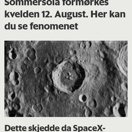
Sommersola formørkes
kvelden 12. August. Her kan
du se fenomenet
Dette skjedde da SpaceX-