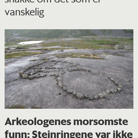
vanskelig
Arkeologenes morsomste
funn: Steinringene var ikke