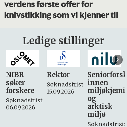
verdens første offer for
knivstikking som vi kjenner til
Ledige stillinger
Rektor
Seniorforsker
Forskning.
innen
søker
Søknadsfrist:
miljøkjemi
nyhetsjour
15.09.2026
og
– fast
:
arktisk
Søknadsfrist:
miljø
16. august.
Søknadsfrist: