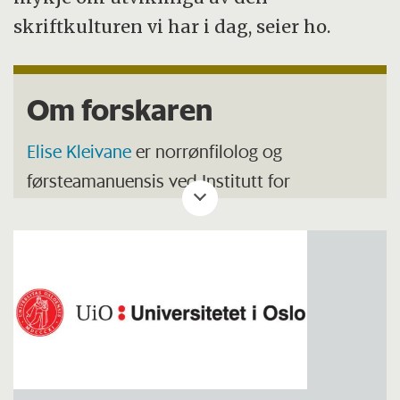
skriftkulturen vi har i dag, seier ho.
Om forskaren
Elise Kleivane
er norrønfilolog og
førsteamanuensis ved Institutt for
lingvistiske og nordiske studium (ILN) ved
Universitetet i Oslo.
Ho leier forskingsprosjektet
Bokstavar
mellom runer og manuskript. Innskrifter
med latinske bokstavar i Noreg i vikingtid
og mellomalder
, som er finansiert av Norges