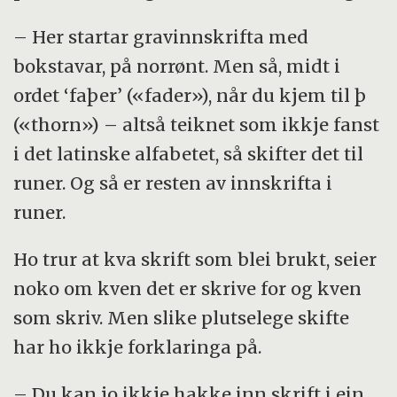
– Her startar gravinnskrifta med
bokstavar, på norrønt. Men så, midt i
ordet ‘faþer’ («fader»), når du kjem til þ
(«thorn») – altså teiknet som ikkje fanst
i det latinske alfabetet, så skifter det til
runer. Og så er resten av innskrifta i
runer.
Ho trur at kva skrift som blei brukt, seier
noko om kven det er skrive for og kven
som skriv. Men slike plutselege skifte
har ho ikkje forklaringa på.
– Du kan jo ikkje hakke inn skrift i ein