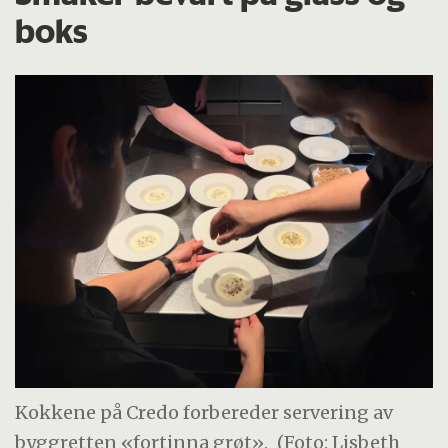
boks
Kokkene på Credo forbereder servering av
byggretten «fortinna grøt».
(Foto: Lisbeth