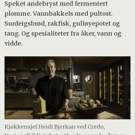
Speket andebryst med fermentert
plomme. Vannbakkels med pultost.
Surdeigsbrød, rakfisk, gulløyepotet og
tang. Og spesialiteter fra åker, vann og
vidde.
Kjøkkensjef Heidi Bjerkan ved Credo,