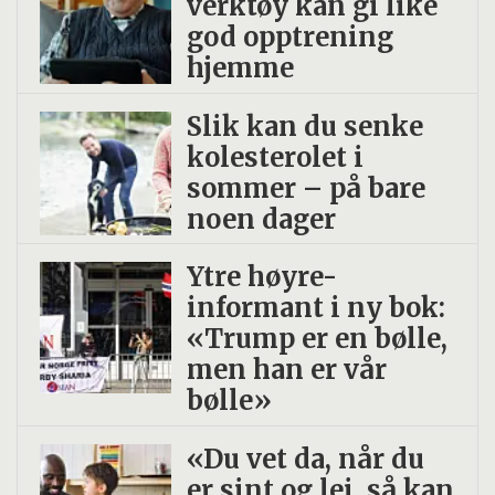
verktøy kan gi like
god opptrening
hjemme
Slik kan du senke
kolesterolet i
sommer – på bare
noen dager
Ytre høyre-
informant i ny bok:
«Trump er en bølle,
men han er vår
bølle»
«Du vet da, når du
er sint og lei, så kan