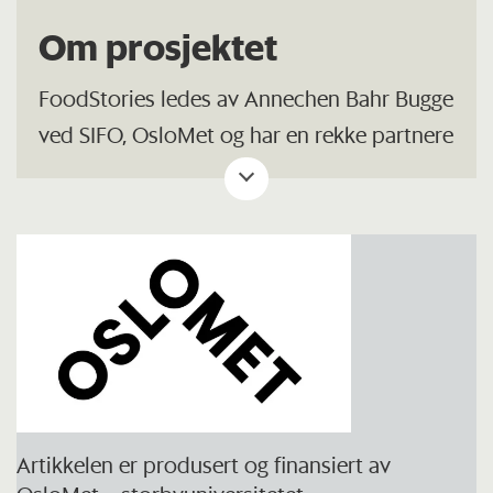
Om prosjektet
FoodStories ledes av Annechen Bahr Bugge
ved SIFO, OsloMet og har en rekke partnere
fra næringsliv og organisasjoner. Prosjektet
går fram til 2028 og er finansiert av
Forskningsmidlene for jordbruk og
matindustri (FFL/JA) via Forskningsrådet.
Artikkelen er produsert og finansiert av