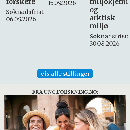
miljøkjemi
nyhetsjour
15.09.2026
og
– fast
:
arktisk
Søknadsfrist:
miljø
16. august.
Søknadsfrist:
30.08.2026
Vis alle stillinger
FRA UNG.FORSKNING.NO: