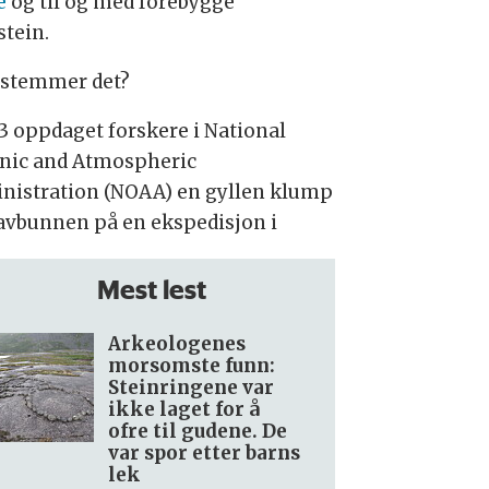
e
og til og med forebygge
stein.
stemmer det?
23 oppdaget forskere i National
nic and Atmospheric
nistration (NOAA) en gyllen klump
avbunnen på en ekspedisjon i
Mest lest
Arkeologenes
morsomste funn:
Steinringene var
ikke laget for å
ofre til gudene. De
var spor etter barns
lek