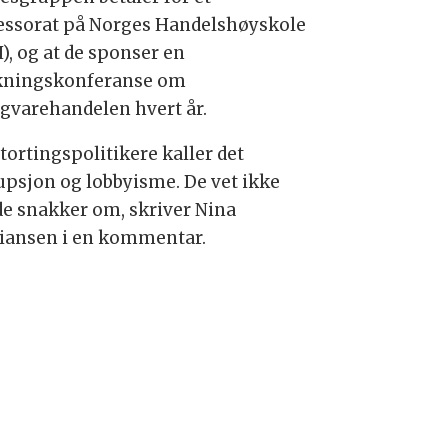
essorat på Norges Handelshøyskole
), og at de sponser en
kningskonferanse om
igvarehandelen hvert år.
tortingspolitikere kaller det
upsjon og lobbyisme. De vet ikke
de snakker om, skriver Nina
tiansen i en kommentar.