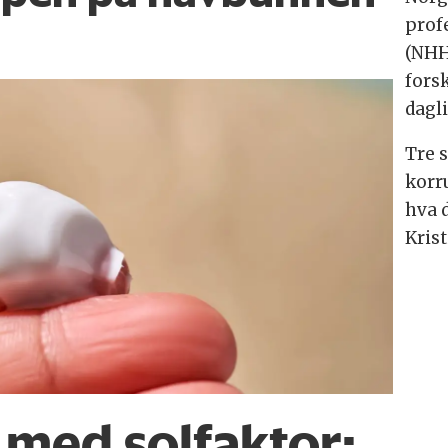
prof
(NHH
fors
dagl
Tre s
korr
hva 
Kris
med solfaktor: