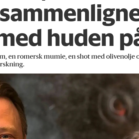
 sammenligne
 med huden p
, en romersk mumie, en shot med olivenolje og
rskning.