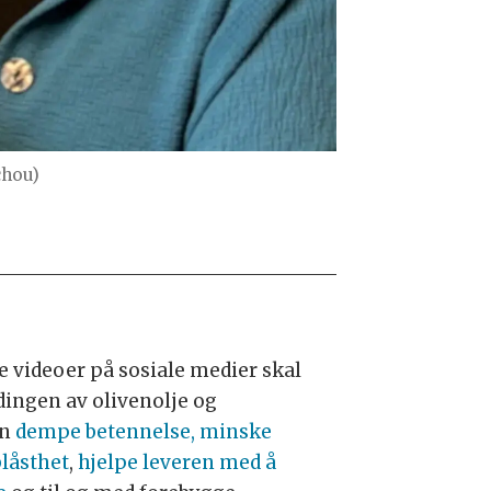
chou)
ge videoer på sosiale medier skal
dingen av olivenolje og
on
dempe betennelse, minske
låsthet
,
hjelpe leveren med å