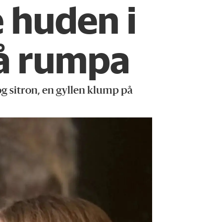
 huden i
å rumpa
 sitron, en gyllen klump på