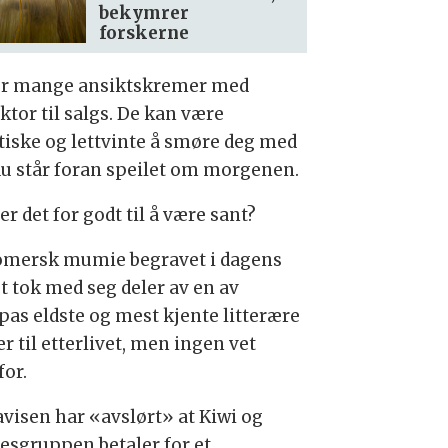
bekymrer
forskerne
er mange ansiktskremer med
ktor til salgs. De kan være
tiske og lettvinte å smøre deg med
du står foran speilet om morgenen.
r det for godt til å være sant?
omersk mumie begravet i dagens
t tok med seg deler av en av
pas eldste og mest kjente litterære
r til etterlivet, men ingen vet
for.
avisen har «avslørt» at Kiwi og
esgruppen betaler for et