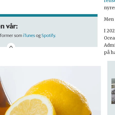
rens
nyre
Men 
n vår:
I 20
ttformer som
iTunes
og
Spotify.
Ocea
Admi
på h