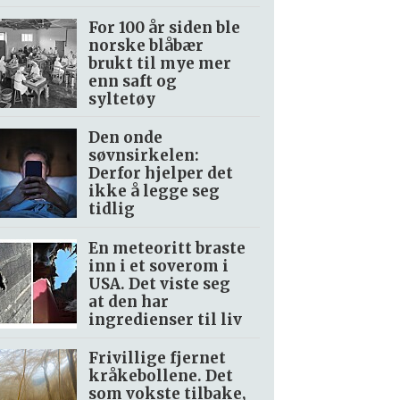
For 100 år siden ble
norske blåbær
brukt til mye mer
enn saft og
syltetøy
Den onde
søvnsirkelen:
Derfor hjelper det
ikke å legge seg
tidlig
En meteoritt braste
inn i et soverom i
USA. Det viste seg
at den har
ingredienser til liv
Frivillige fjernet
kråkebollene. Det
som vokste tilbake,