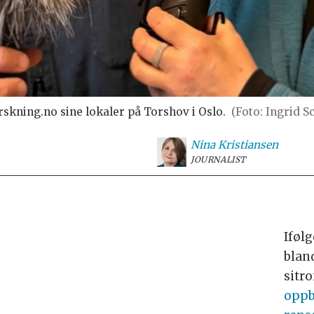
rskning.no sine lokaler på Torshov i Oslo.
(Foto: Ingrid S
Nina
Kristiansen
JOURNALIST
Iføl
blan
sitr
oppb