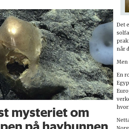
Det 
solfa
prak
når 
Men e
En r
Egyp
Euro
verke
hvor
øst mysteriet om
Nett
mpen på havbunnen
Norg