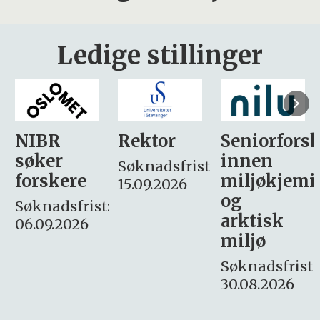
Ledige stillinger
Rektor
Seniorforsker
Forskning.
innen
søker
Søknadsfrist:
miljøkjemi
nyhetsjour
15.09.2026
og
– fast
:
arktisk
Søknadsfrist:
miljø
16. august.
Søknadsfrist:
30.08.2026