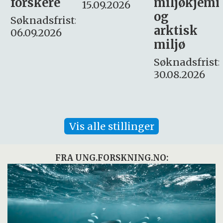
miljøkjemi
nyhetsjour
15.09.2026
og
– fast
:
arktisk
Søknadsfrist:
miljø
16. august.
Søknadsfrist:
30.08.2026
Vis alle stillinger
FRA UNG.FORSKNING.NO: