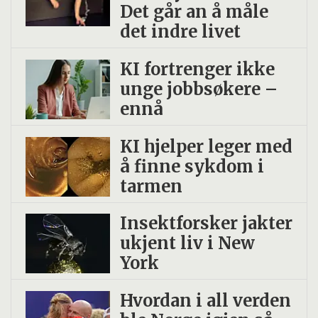
Det går an å måle
det indre livet
KI fortrenger ikke
unge jobbsøkere –
ennå
KI hjelper leger med
å finne sykdom i
tarmen
Insekt­forsker jakter
ukjent liv i New
York
Hvordan i all verden