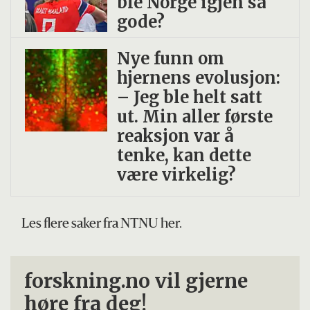
ble Norge igjen så
gode?
Nye funn om
hjernens evolusjon:
– Jeg ble helt satt
ut. Min aller første
reaksjon var å
tenke, kan dette
være virkelig?
Les flere saker fra NTNU her.
forskning.no vil gjerne
høre fra deg!