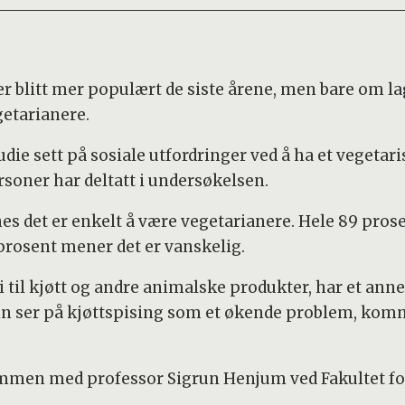
r blitt mer populært de siste årene, men bare om la
getarianere.
die sett på sosiale utfordringer ved å ha et vegetar
rsoner har deltatt i undersøkelsen.
synes det er enkelt å være vegetarianere. Hele 89 prose
rosent mener det er vanskelig.
 til kjøtt og andre animalske produkter, har et anner
nn ser på kjøttspising som et økende problem, ko
mmen med professor Sigrun Henjum ved Fakultet fo