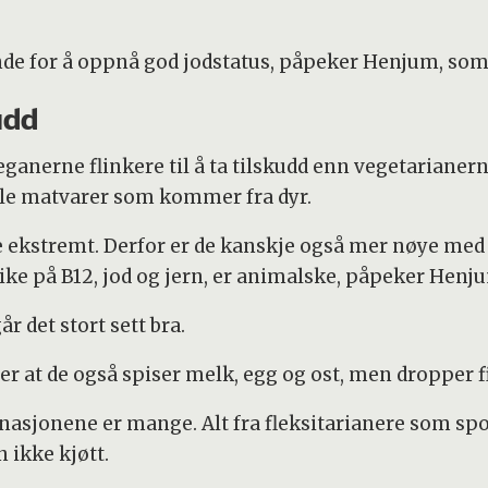
nde for å oppnå god jodstatus, påpeker Henjum, som 
udd
eganerne flinkere til å ta tilskudd enn vegetarianer
lle matvarer som kommer fra dyr.
ekstremt. Derfor er de kanskje også mer nøye med å t
e på B12, jod og jern, er animalske, påpeker Henj
går det stort sett bra.
er at de også spiser melk, egg og ost, men dropper fi
sjonene er mange. Alt fra fleksitarianere som spora
 ikke kjøtt.