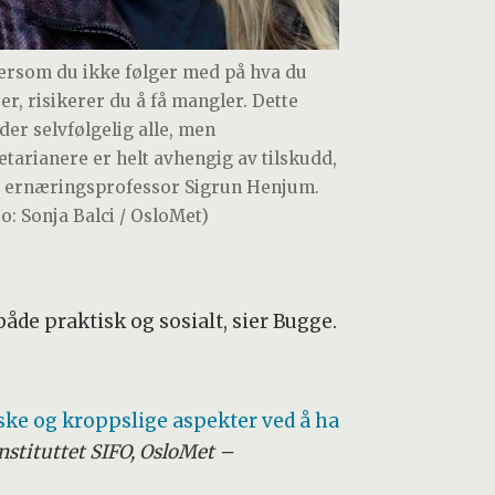
ersom du ikke følger med på hva du
ser, risikerer du å få mangler. Dette
lder selvfølgelig alle, men
etarianere er helt avhengig av tilskudd,
r ernæringsprofessor Sigrun Henjum.
to: Sonja Balci / OsloMet)
åde praktisk og sosialt, sier Bugge.
iske og kroppslige aspekter ved å ha
nstituttet SIFO, OsloMet –