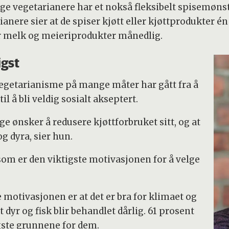
ange vegetarianere har et nokså fleksibelt spisemøn
ianere sier at de spiser kjøtt eller kjøttprodukter é
ker melk og meieriprodukter månedlig.
igst
getarianisme på mange måter har gått fra å
l å bli veldig sosialt akseptert.
e ønsker å redusere kjøttforbruket sitt, og at
og dyra, sier hun.
om er den viktigste motivasjonen for å velge
te motivasjonen er at det er bra for klimaet og
 dyr og fisk blir behandlet dårlig. 61 prosent
igste grunnene for dem.