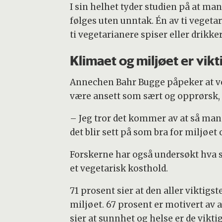
I sin helhet tyder studien på at m
følges uten unntak. Én av ti vegetar
ti vegetarianere spiser eller drik
Klimaet og miljøet er vikt
Annechen Bahr Bugge påpeker at ve
være ansett som sært og opprørsk, ti
– Jeg tror det kommer av at så mang
det blir sett på som bra for miljøet 
Forskerne har også undersøkt hva s
et vegetarisk kosthold.
71 prosent sier at den aller viktigs
miljøet. 67 prosent er motivert av at
sier at sunnhet og helse er de vikt