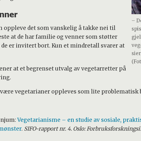
enner
– D
n oppleve det som vanskelig å takke nei til
spi
leste at de har familie og venner som støtter
gje
veg
de er invitert bort. Kun et mindretall svarer at
sie
(Fo
ner at et begrenset utvalg av vegetarretter på
ring.
 å være vegetarianer oppleves som lite problematisk b
enjum:
Vegetarianisme – en studie av sosiale, prakt
emønster
.
SIFO-rapport nr. 4. Oslo: Forbruksforskningsi