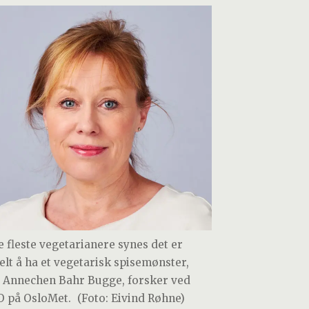
e fleste vegetarianere synes det er
elt å ha et vegetarisk spisemønster,
r Annechen Bahr Bugge, forsker ved
O på OsloMet.
(Foto: Eivind Røhne)