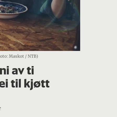
Foto: Maskot / NTB)
i av ti
i til kjøtt
t