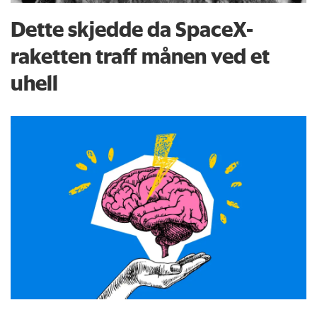
Dette skjedde da SpaceX-
raketten traff månen ved et
uhell