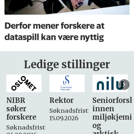
Derfor mener forskere at
dataspill kan være nyttig
Ledige stillinger
Rektor
Seniorforsker
Forskning.
innen
søker
Søknadsfrist:
miljøkjemi
nyhetsjour
15.09.2026
og
– fast
:
arktisk