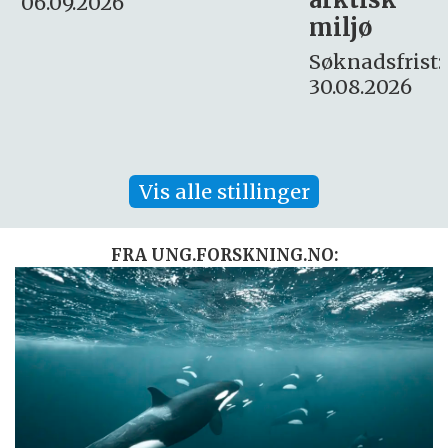
Søknadsfrist:
miljø
16. august.
Søknadsfrist:
30.08.2026
Vis alle stillinger
FRA UNG.FORSKNING.NO: