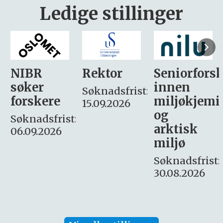
Ledige stillinger
Rektor
Seniorforsker
Forskning.
innen
søker
Søknadsfrist:
miljøkjemi
nyhetsjour
15.09.2026
og
– fast
:
arktisk
Søknadsfrist:
miljø
16. august.
Søknadsfrist:
30.08.2026