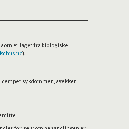
som er laget fra biologiske
kehus.no
).
om demper sykdommen, svekker
 smitte.
ndles for, selv om behandlingen er