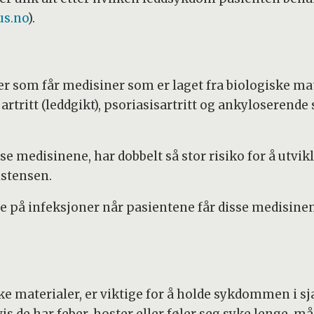
s.no
).
r som får medisiner som er laget fra biologiske mat
itt (leddgikt), psoriasisartritt og ankyloserende sp
 medisinene, har dobbelt så stor risiko for å utvikl
istensen.
sse på infeksjoner når pasientene får disse medisine
ke materialer, er viktige for å holde sykdommen i s
de har feber, hoster eller føler seg syke lenge, m