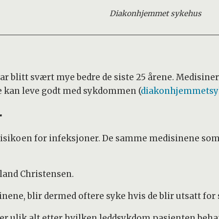
Diakonhjemmet sykehus
blitt svært mye bedre de siste 25 årene. Medisiner 
 tre kan leve godt med sykdommen (
diakonhjemmetsy
r
risikoen for infeksjoner. De samme medisinene s
eland Christensen.
ne, blir dermed oftere syke hvis de blir utsatt for
er ulik alt etter hvilken leddsykdom pasienten beha