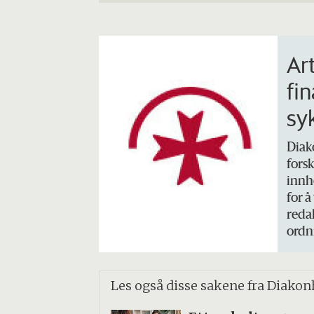
Ar
fi
sy
Diak
fors
innh
for å
redak
ordn
Les også disse sakene fra Diako