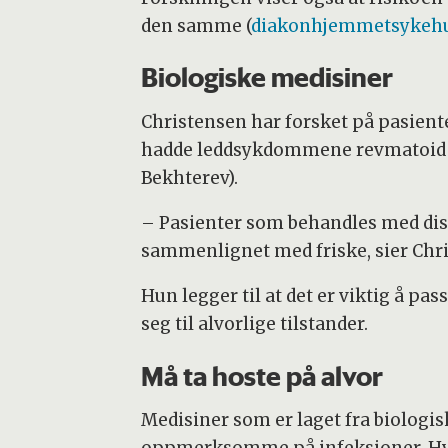
den samme (
diakonhjemmetsykehu
Biologiske medisiner
Christensen har forsket på pasiente
hadde leddsykdommene revmatoid artr
Bekhterev).
– Pasienter som behandles med disse
sammenlignet med friske, sier Chr
Hun legger til at det er viktig å pa
seg til alvorlige tilstander.
Må ta hoste på alvor
Medisiner som er laget fra biologis
oppmerksomme på infeksjoner. Hvis 