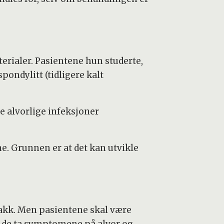
erialer. Pasientene hun studerte,
ondylitt (tidligere kalt
e alvorlige infeksjoner
ne. Grunnen er at det kan utvikle
jakk. Men pasientene skal være
å de ta symptomene på alvor og