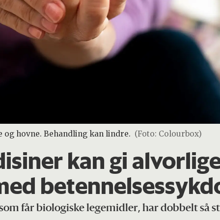
e og hovne. Behandling kan lindre.
(Foto: Colourbox)
isiner kan gi alvorlig
med betennelses­sykd
som får biologiske legemidler, har dobbelt så sto