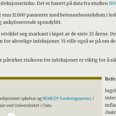
nfeksjonsrisiko. Det er basert på data fra studien
NO
r enn 11.000 pasienter med betennelsessykdom i led
og ankyloserende spondylitt.
tviklet seg markant i løpet av de siste 25 årene. D
en for alvorlige infeksjoner. Vi ville også se på om 
 påvirker risikoen for infeksjoner er viktig for å 
Refe
Ingr
infe
konhjemmet sykehus og
REMEDY forskningssenter
, i
infl
sin ved Universitetet i Oslo.
Dokt