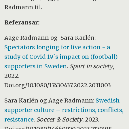
Radmann til.
Referansar:
Aage Radmann og Sara Karlén:
Spectators longing for live action - a
study of Covid 19´s impact on (football)
supporters in Sweden
.
Sport in society
,
2022.
Doi.org/10.1080/17430437.2022.2031003
Sara Karlén og Aage Radmann:
Swedish
supporter culture – restrictions, conflicts,
resistance
.
Soccer & Society
, 2023.
Doi.org/10.1080/14660970.2023.2179198