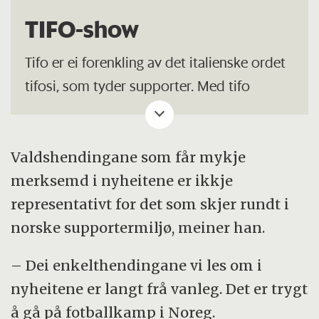
TIFO-show
Tifo er ei forenkling av det italienske ordet
tifosi, som tyder supporter. Med tifo
meiner ein tribunearrangement utførte av
supporterar.
Valdshendingane som får mykje
Tifo kan kome i form av store og små
merksemd i nyheitene er ikkje
banner, flagg, plakatar, kasterullar eller
representativt for det som skjer rundt i
liknande, og blir i hovudsak arrangerte ved
norske supportermiljø, meiner han.
spelarane sin entré før kamp.
– Dei enkelthendingane vi les om i
Kjelde: Wikipedia
nyheitene er langt frå vanleg. Det er trygt
å gå på fotballkamp i Noreg.