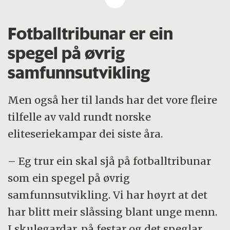
Saman med idrettssosiolog og NIH-rektor
Aage Radmann og tidlegare leiar i Norsk
Fotballtribunar er ein
Supporterallianse, Anders Kjellevold,
spegel på øvrig
diskuterer vi skilnadene mellom norsk og
samfunnsutvikling
svensk fotballkultur, kva som ligg bak
hooliganisme og tribunekonfliktar.
Men også her til lands har det vore fleire
Programleiarar er forskar Christina
tilfelle av vald rundt norske
Gjestvang og Gjermund Erikstein-Midtbø,
eliteseriekampar dei siste åra.
innhaldsprodusent. Redigerar er Preben
– Eg trur ein skal sjå på fotballtribunar
Sævartveit Henningsen.
som ein spegel på øvrig
Lenke til episoden finn du nedst i denne
samfunnsutvikling. Vi har høyrt at det
artikkelen.
har blitt meir slåssing blant unge menn.
I skulegardar, på festar og det speglar