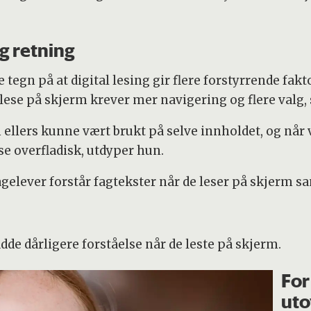
g retning
 tegn på at digital lesing gir flere forstyrrende fakt
Å lese på skjerm krever mer navigering og flere valg, 
ellers kunne vært brukt på selve innholdet, og når vi
se overfladisk, utdyper hun.
gelever forstår fagtekster når de leser på skjerm 
dde dårligere forståelse når de leste på skjerm.
For
ut