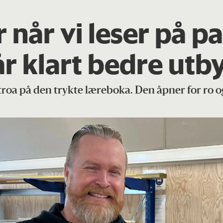
 når vi leser på pa
r klart bedre utb
 troa på den trykte læreboka. Den åpner for ro o