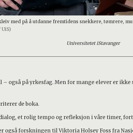
leiv med på å utdanne fremtidens snekkere, tømrere, mur
/ UiS)
Universitetet i
Stavanger
al – også på yrkesfag. Men for mange elever er ikke 
riterer de boka.
dialog, et rolig tempo og refleksjon i våre timer, fo
ser også forskningen til Viktoria Holsey Foss fra Nasj