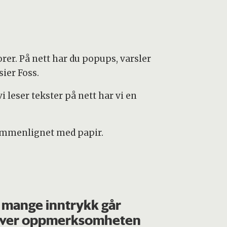
orer. På nett har du popups, varsler
sier Foss.
 leser tekster på nett har vi en
sammenlignet med papir.
 mange inntrykk går
over oppmerksomheten