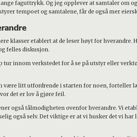
nge faguttrykk. Og jeg opplever at samtaler om og 
 styrer tempoet og samtalene, får de også mer eiersk
verandre
re klasser etablert at de leser høyt for hverandre. 
og felles diskusjon.
pp tur innom verkstedet for å se på utstyr eller ver
være litt utfordrende i starten for noen, forteller 
r det er lov å gjøre feil.
trener også tålmodigheten ovenfor hverandre. Vi etabl
tselig også selv. Det viktige er at vi husker det vi har