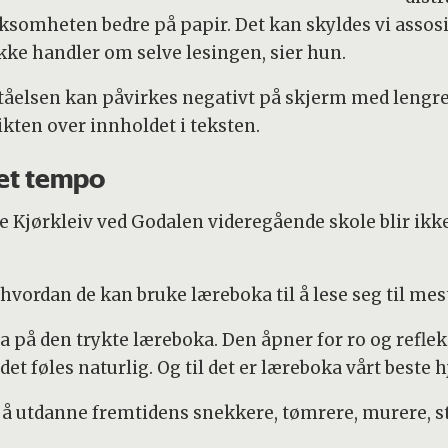
ksomheten bedre på papir. Det kan skyldes vi assosi
kke handler om selve lesingen, sier hun.
ståelsen kan påvirkes negativt på skjerm med lengre 
ikten over innholdet i teksten.
get tempo
e Kjørkleiv ved Godalen videregående skole blir ikke
 hvordan de kan bruke læreboka til å lese seg til m
a på den trykte læreboka. Den åpner for ro og reflek
et føles naturlig. Og til det er læreboka vårt beste h
å utdanne fremtidens snekkere, tømrere, murere, st