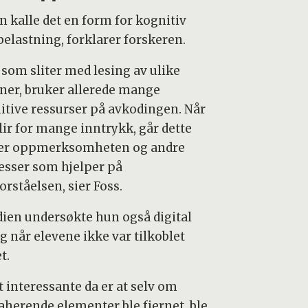
n kalle det en form for kognitiv
belastning,
forklarer forskeren.
 som sliter med lesing av ulike
ner, bruker allerede mange
itive ressurser på avkodingen. Når
lir for mange inntrykk, går dette
er oppmerksomheten og andre
esser som hjelper på
orståelsen, sier Foss.
udien undersøkte hun også digital
g når elevene ikke var tilkoblet
t.
t interessante da er at selv om
raherende elementer ble fjernet, ble