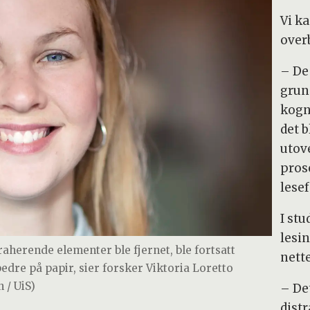
Vi ka
over
– De
grun
kogn
det b
utov
pros
lesef
I st
lesin
raherende elementer ble fjernet, ble fortsatt
nette
re på papir, sier forsker Viktoria Loretto
 / UiS)
– De
dist