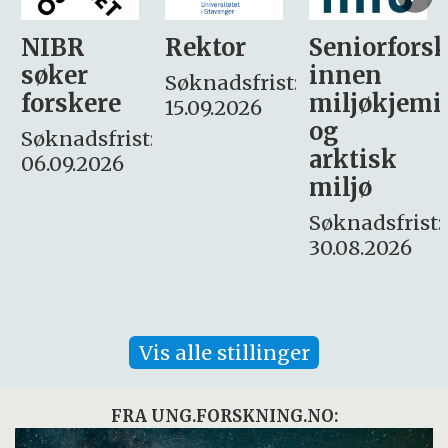
Rektor
Seniorforsker
Forskning.
innen
søker
Søknadsfrist:
miljøkjemi
nyhetsjour
15.09.2026
og
– fast
:
arktisk
Søknadsfrist:
miljø
16. august.
Søknadsfrist:
30.08.2026
Vis alle stillinger
FRA UNG.FORSKNING.NO: