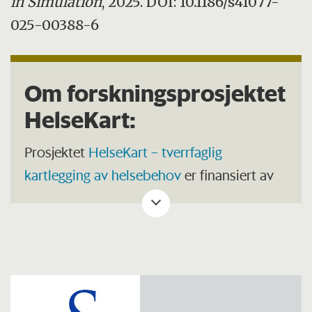
in Simulation
, 2025. DOI: 10.1186/s41077-
025-00388-6
Om forskningsprosjektet
HelseKart:
Prosjektet
HelseKart – tverrfaglig
kartlegging av helsebehov
er finansiert av
Norges forskningsråd og varer fra 2025 til
2029.
Det inkluderer helsepersonell og
hjemmeboende eldre i Stavanger og
Sandnes kommune. Rekrutteringen av