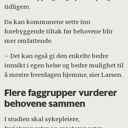
2025–2029. Forskerne skal også hente
tidligere.
inn data om bruk av helsetjenester etter
Da kan kommunene sette inn
seks og tolv måneder.
forebyggende tiltak før behovene blir
mer omfattende.
– Det kan også gi den enkelte bedre
innsikt i egen helse og bedre mulighet til
å mestre hverdagen hjemme, sier Larsen.
Flere faggrupper vurderer
behovene sammen
I studien skal sykepleiere,