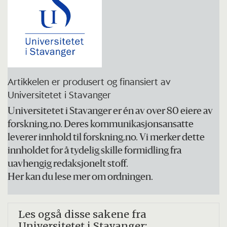
deltakere starter våren 2026.
HelseKart bygger videre på
forskningsprosjektet HEIME
som ble
avsluttet i 2025.
Artikkelen er produsert og finansiert av
Universitetet i Stavanger
Professor Marianne Storm ved
Universitetet i Stavanger er én av over 80 eiere av
Universitetet i Stavanger er prosjektleder.
forskning.no. Deres kommunikasjonsansatte
leverer innhold til forskning.no. Vi merker dette
innholdet for å tydelig skille formidling fra
uavhengig redaksjonelt stoff.
Her kan du lese mer om ordningen.
Les også disse sakene fra
Universitetet i Stavanger: