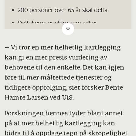
200 personer over 65 år skal delta.
Deltakerne er eldre som søker
kommunale helse- og omsorgstjenester i
hjemmet.
– Vi tror en mer helhetlig kartlegging
Sykepleiere, fysioterapeuter og
kan gi en mer presis vurdering av
ergoterapeuter skal kartlegge behov
behovene til den enkelte. Det kan igjen
sammen.
føre til mer målrettede tjenester og
tidligere oppfølging, sier forsker Bente
Kartleggingen omfatter blant annet
Hamre Larsen ved UiS.
funksjon, ernæring, psykisk helse, sosialt
nettverk og daglige aktiviteter.
Forskningen hennes tyder blant annet
Effekten skal måles gjennom
på at mer helhetlig kartlegging kan
spørreskjema i løpet av studieperioden
bidra til å oppdage tegn på skrøpelighet