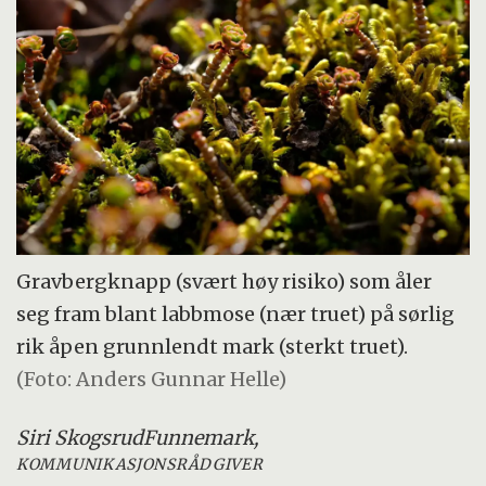
Gravbergknapp (svært høy risiko) som åler
seg fram blant labbmose (nær truet) på sørlig
rik åpen grunnlendt mark (sterkt truet).
(Foto: Anders Gunnar Helle)
Siri Skogsrud
Funnemark,
KOMMUNIKASJONSRÅDGIVER