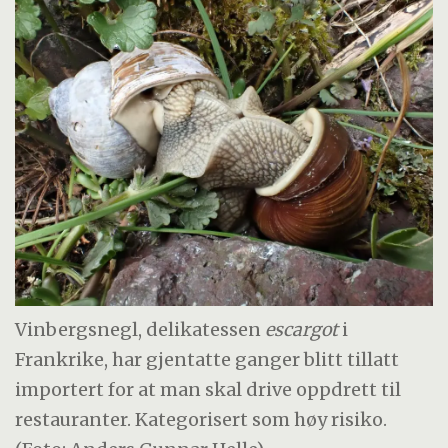
Vinbergsnegl, delikatessen
escargot
i
Frankrike, har gjentatte ganger blitt tillatt
importert for at man skal drive oppdrett til
restauranter. Kategorisert som høy risiko.