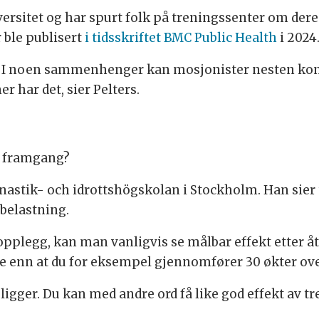
rsitet og har spurt folk på treningssenter om deres
 ble publisert
i tidsskriftet BMC Public Health
i 2024
. I noen sammenhenger kan mosjonister nesten kon
r har det, sier Pelters.
or framgang?
stik- och idrottshögskolan i Stockholm. Han sier t
rbelastning.
legg, kan man vanligvis se målbar effekt etter åtte 
olle enn at du for eksempel gjennomfører 30 økter ov
ligger. Du kan med andre ord få like god effekt av tre