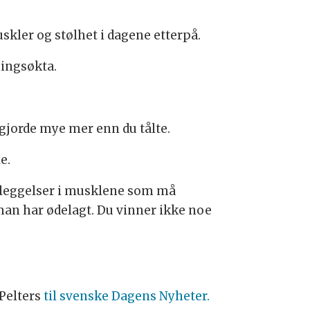
ler og stølhet i dagene etterpå.
ningsøkta.
 gjorde mye mer enn du tålte.
le.
ødeleggelser i musklene som må
 man har ødelagt. Du vinner ikke noe
 Pelters
til svenske Dagens Nyheter.