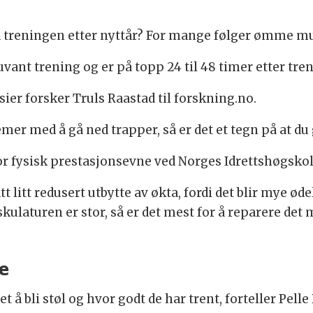
treningen etter nyttår? For mange følger ømme musk
vant trening og er på topp 24 til 48 timer etter tre
 sier forsker Truls Raastad til forskning.no.
emer med å gå ned trapper, så er det et tegn på at du
for fysisk prestasjonsevne ved Norges Idrettshøgsko
t litt redusert utbytte av økta, fordi det blir mye 
ulaturen er stor, så er det mest for å reparere det
e
å bli støl og hvor godt de har trent, forteller Pelle