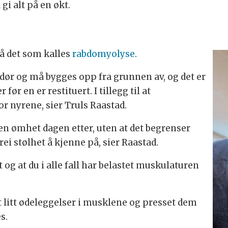
 gi alt på en økt.
få det som kalles
rabdomyolyse
.
r dør og må bygges opp fra grunnen av, og det er
før en er restituert. I tillegg til at
r nyrene, sier Truls Raastad.
en ømhet dagen etter, uten at det begrenser
rei stølhet å kjenne på, sier Raastad.
t og at du i alle fall har belastet muskulaturen
t litt ødeleggelser i musklene og presset dem
es.