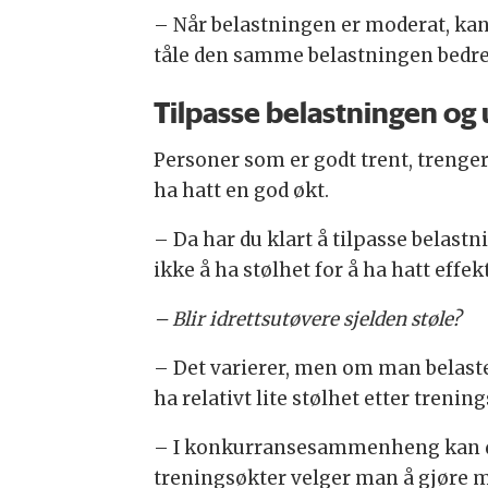
– Når belastningen er moderat, kan
tåle den samme belastningen bedr
Tilpasse belastningen og
Personer som er godt trent, trenger i
ha hatt en god økt.
– Da har du klart å tilpasse belastn
ikke å ha stølhet for å ha hatt effe
– Blir idrettsutøvere sjelden støle?
– Det varierer, men om man belast
ha relativt lite stølhet etter treni
– I konkurransesammenheng kan det
treningsøkter velger man å gjøre me