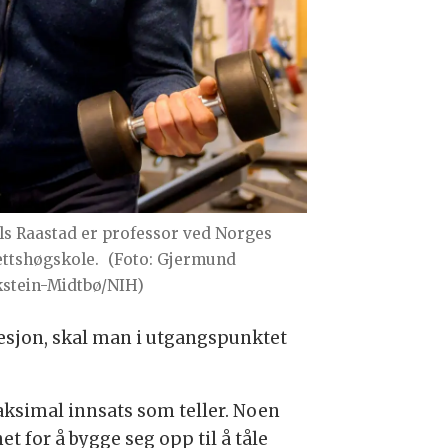
ls Raastad er professor ved Norges
ettshøgskole.
(Foto: Gjermund
kstein-Midtbø/NIH)
esjon, skal man i utgangspunktet
ksimal innsats som teller. Noen
 for å bygge seg opp til å tåle