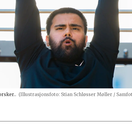
orsker..
(Illustrasjonsfoto: Stian Schløsser Møller / Samfo