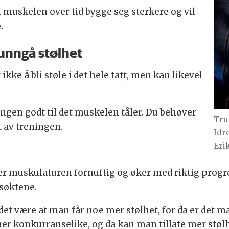
 muskelen over tid bygge seg sterkere og vil
e.
 unngå stølhet
kke å bli støle i det hele tatt, men kan likevel
ingen godt til det muskelen tåler. Du behøver
Tru
kt av treningen.
Idr
Eri
er muskulaturen fornuftig og øker med riktig progr
ngsøktene.
 være at man får noe mer stølhet, for da er det ma
r konkurranselike, og da kan man tillate mer stølhet