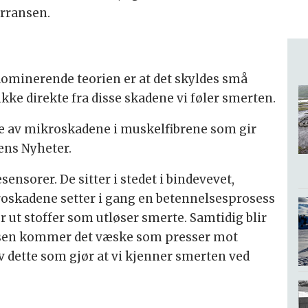
rransen.
 dominerende teorien er at det skyldes små
ikke direkte fra disse skadene vi føler smerten.
ene av mikroskadene i muskelfibrene som gir
gens Nyheter.
nsorer. De sitter i stedet i bindevevet,
oskadene setter i gang en betennelsesprosess
 ut stoffer som utløser smerte. Samtidig blir
lsen kommer det væske som presser mot
v dette som gjør at vi kjenner smerten ved