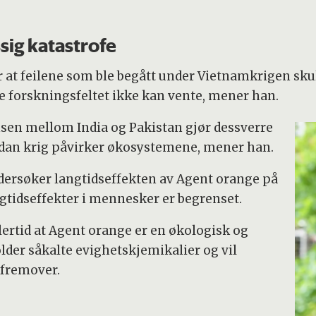
sig katastrofe
 at feilene som ble begått under Vietnamkrigen skul
e forskningsfeltet ikke kan vente, mener han.
nsen mellom India og Pakistan gjør dessverre
dan krig påvirker økosystemene, mener han.
ndersøker langtidseffekten av Agent orange på
gtidseffekter i mennesker er begrenset.
lertid at Agent orange er en økologisk og
lder såkalte evighetskjemikalier og vil
d fremover.