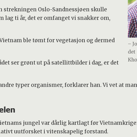
nn strekningen Oslo-Sandnessjøen skulle
 lag ti år, det er omfanget vi snakker om,
 Vietnam ble tømt for vegetasjon og dermed
– J
det
Kho
et ser grønt ut på satellittbilder i dag, er det
ndre typer organismer, forklarer han. Vi vet at mang
gelen
Vietnams jungel var dårlig kartlagt før Vietnamkrigen
ativt uutforsket i vitenskapelig forstand.