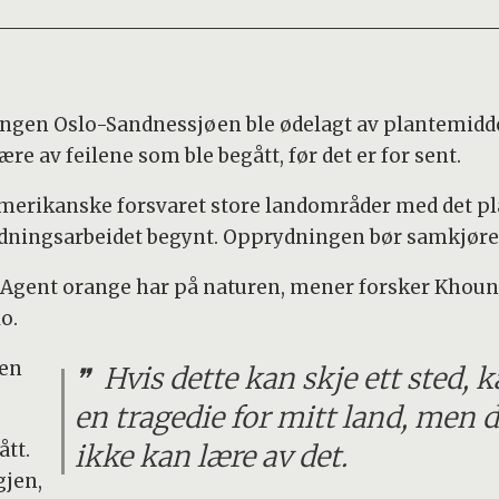
ingen Oslo-Sandnessjøen ble ødelagt av plantemidd
e av feilene som ble begått, før det er for sent.
merikanske forsvaret store landområder med det p
ydningsarbeidet begynt. Opprydningen bør samkjør
en Agent orange har på naturen, mener forsker Khoun
lo.
gen
Hvis dette kan skje ett sted, k
en tragedie for mitt land, men d
ått.
ikke kan lære av det.
gjen,