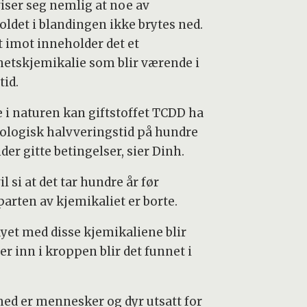
viser seg nemlig at noe av
oldet i blandingen ikke brytes ned.
t imot inneholder det et
hetskjemikalie som blir værende i
tid.
e i naturen kan giftstoffet TCDD ha
iologisk halvveringstid på hundre
der gitte betingelser, sier Dinh.
il si at det tar hundre år før
parten av kjemikaliet er borte.
ayet med disse kjemikaliene blir
r inn i kroppen blir det funnet i
ed er mennesker og dyr utsatt for