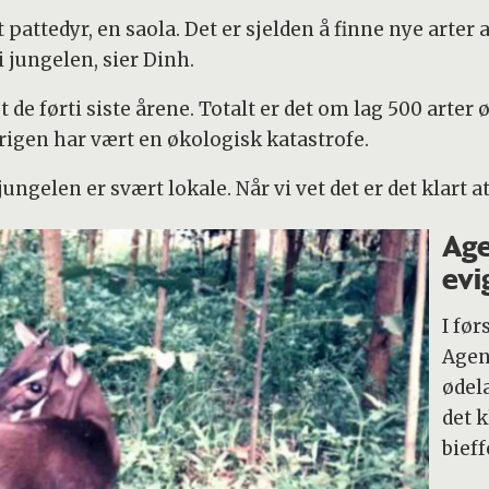
t pattedyr, en saola. Det er sjelden å finne nye arter 
i jungelen, sier Dinh.
t de førti siste årene. Totalt er det om lag 500 arte
rigen har vært en økologisk katastrofe.
ungelen er svært lokale. Når vi vet det er det klart a
Age
evi
I fø
Agen
ødela
det 
bieff