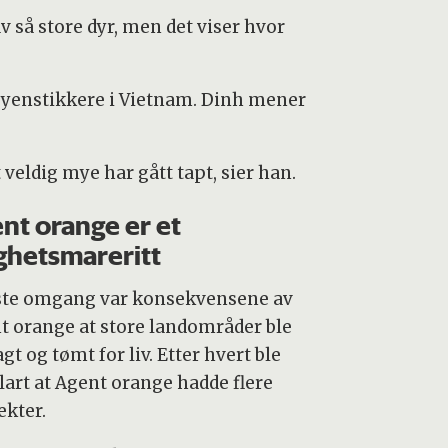
av så store dyr, men det viser hvor
r øyenstikkere i Vietnam. Dinh mener
t veldig mye har gått tapt, sier han.
nt orange er et
ghetsmareritt
rste omgang var konsekvensene av
t orange at store landområder ble
gt og tømt for liv. Etter hvert ble
klart at Agent orange hadde flere
ekter.