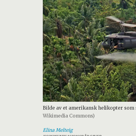
Bilde av et amerikansk helikopter som s
Wikimedia Commons)
Elina
Melteig