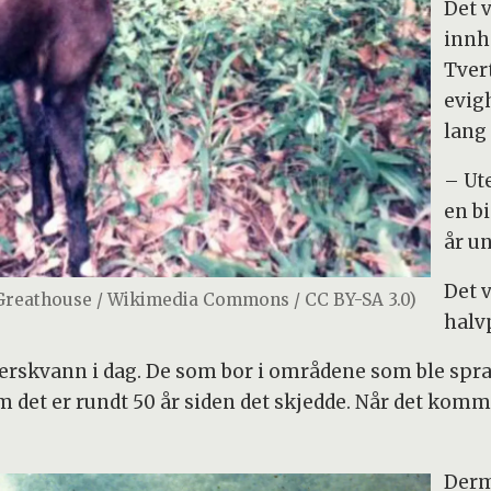
Det 
innh
Tver
evig
lang 
– Ut
en b
år un
Det v
Greathouse / Wikimedia Commons / CC BY-SA 3.0)
halv
 ferskvann i dag. De som bor i områdene som ble spr
m det er rundt 50 år siden det skjedde. Når det komme
Derm