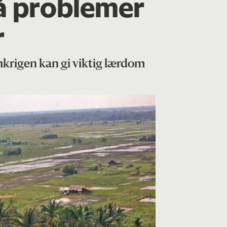
 få problemer
r
krigen kan gi viktig lærdom