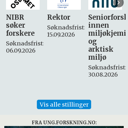
Rektor
Seniorforsker
Forskning.
innen
søker
Søknadsfrist:
miljøkjemi
nyhetsjour
15.09.2026
og
– fast
:
arktisk
Søknadsfrist:
miljø
16. august.
Søknadsfrist:
30.08.2026
Vis alle stillinger
FRA UNG.FORSKNING.NO: