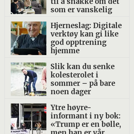
til å snakke om det
som er vanskelig
Hjerneslag: Digitale
verktøy kan gi like
god opptrening
hjemme
Slik kan du senke
kolesterolet i
sommer – på bare
noen dager
Ytre høyre-
informant i ny bok:
«Trump er en bølle,
men han er vår