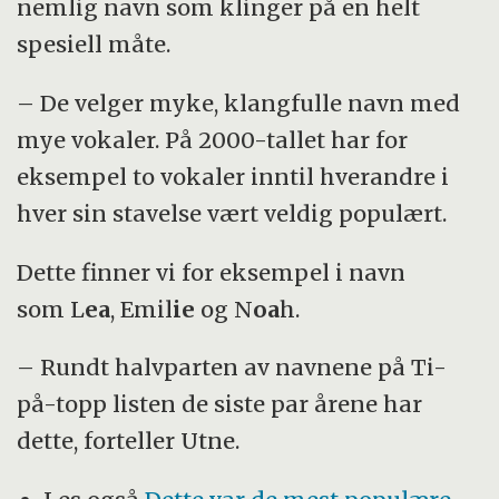
nemlig navn som klinger på en helt
spesiell måte.
– De velger myke, klangfulle navn med
mye vokaler. På 2000-tallet har for
eksempel to vokaler inntil hverandre i
hver sin stavelse vært veldig populært.
Dette finner vi for eksempel i navn
som L
ea
, Emil
ie
og N
oa
h
.
– Rundt halvparten av navnene på Ti-
på-topp listen de siste par årene har
dette, forteller Utne.