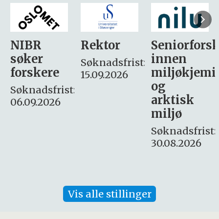
Rektor
Seniorforsker
Forskning.
innen
søker
Søknadsfrist:
miljøkjemi
nyhetsjour
15.09.2026
og
– fast
:
arktisk
Søknadsfrist:
miljø
16. august.
Søknadsfrist:
30.08.2026
Vis alle stillinger