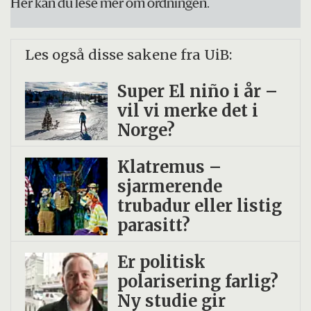
Her kan du lese mer om ordningen.
Les også disse sakene fra UiB:
Super El niño i år –
vil vi merke det i
Norge?
Klatremus –
sjarmerende
trubadur eller listig
parasitt?
Er politisk
polarisering farlig?
Ny studie gir