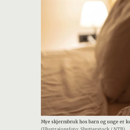
Mye skjermbruk hos barn og unge er koble
(Illustrajonsfoto: Shutterstock / NTB)