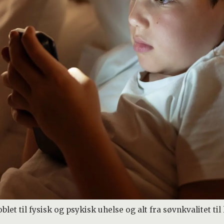
t til fysisk og psykisk uhelse og alt fra søvnkvalitet til l