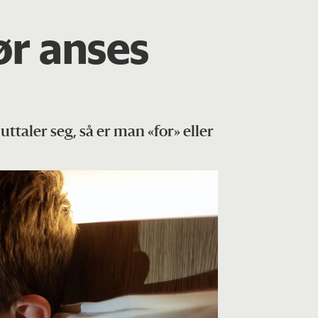
ør anses
uttaler seg, så er man «for» eller