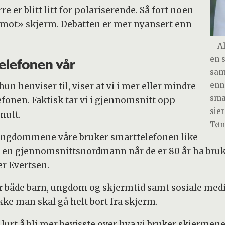
 er blitt litt for polariserende. Så fort noen
 «imot» skjerm. Debatten er mer nyansert enn
– A
en s
telefonen vår
sam
enn 
 henviser til, viser at vi i mer eller mindre
sma
efonen. Faktisk tar vi i gjennomsnitt opp
sier
nutt.
Tøn
is ungdommene våre bruker smarttelefonen like
vil en gjennomsnittsnordmann når de er 80 år ha bruk
er Evertsen.
r både barn, ungdom og skjermtid samt sosiale med
e man skal gå helt bort fra skjerm.
lurt å bli mer bevisste over hva vi bruker skjermene