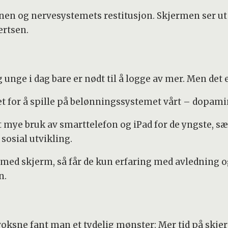
nen og nervesystemets restitusjon. Skjermen ser ut 
ertsen.
v
nge i dag bare er nødt til å logge av mer. Men det 
 for å spille på belønningssystemet vårt – dopamin 
at mye bruk av smarttelefon og iPad for de yngste, 
sosial utvikling.
 med skjerm, så får de kun erfaring med avledning og
n.
 voksne fant man et tydelig mønster: Mer tid på sk