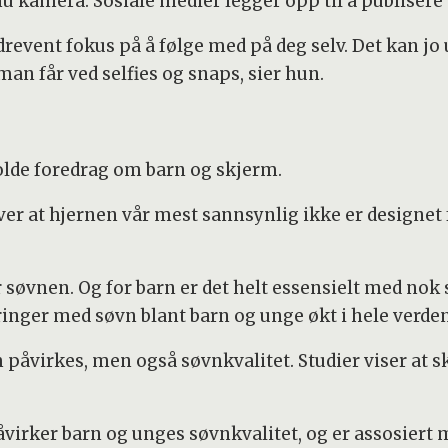
u kamera. Sosiale medier legger opp til å publisere s
erdrevent fokus på å følge med på deg selv. Det kan 
an får ved selfies og snaps, sier hun.
holde foredrag om barn og skjerm.
iver at hjernen vår mest sannsynlig ikke er designe
ver søvnen. Og for barn er det helt essensielt med no
dringer med søvn blant barn og unge økt i hele verden
påvirkes, men også søvnkvalitet. Studier viser at s
irker barn og unges søvnkvalitet, og er assosiert 