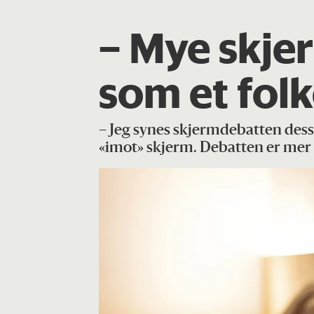
– Mye skje
som et fol
– Jeg synes skjermdebatten dessver
«imot» skjerm. Debatten er mer n