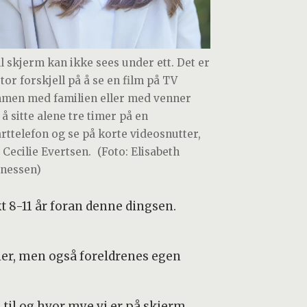
ll skjerm kan ikke sees under ett. Det er
tor forskjell på å se en film på TV
men med familien eller med venner
å sitte alene tre timer på en
rttelefon og se på korte videosnutter,
 Cecilie Evertsen.
(Foto: Elisabeth
nessen)
t 8-11 år foran denne dingsen.
ier, men også foreldrenes egen
 til og hvor mye vi er på skjerm,