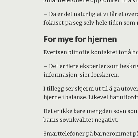
Smarttelefonene oppfordrer til å sn
– Da er det naturlig at vi får et ov
fokuset på seg selv hele tiden som m
For mye for hjernen
Evertsen blir ofte kontaktet for å 
– Det er flere eksperter som beskr
informasjon, sier forskeren.
I tillegg ser skjerm ut til å gå uto
hjerne i balanse. Likevel har utfor
Det er ikke bare mengden søvn som 
barns søvnkvalitet negativt.
Smarttelefoner på barnerommet påv