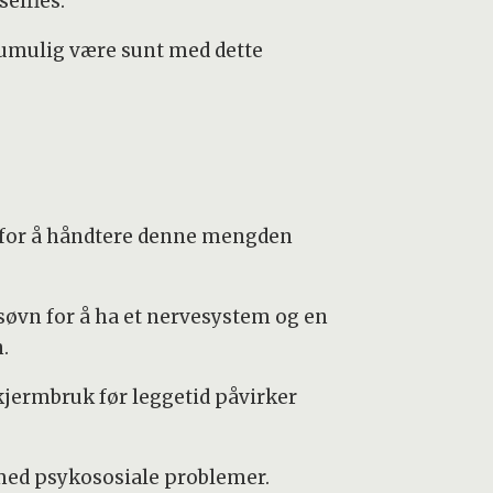
elfies.
jo umulig være sunt med dette
t for å håndtere denne mengden
k søvn for å ha et nervesystem og en
.
kjermbruk før leggetid påvirker
med psykososiale problemer.