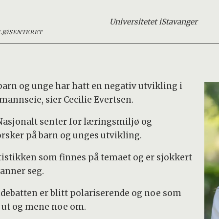
Universitetet i
Stavanger
LJØSENTERET
barn og unge har hatt en negativ utvikling i
mannseie, sier Cecilie Evertsen.
asjonalt senter for læringsmiljø og
orsker på barn og unges utvikling.
tistikken som finnes på temaet og er sjokkert
danner seg.
debatten er blitt polariserende og noe som
 ut og mene noe om.