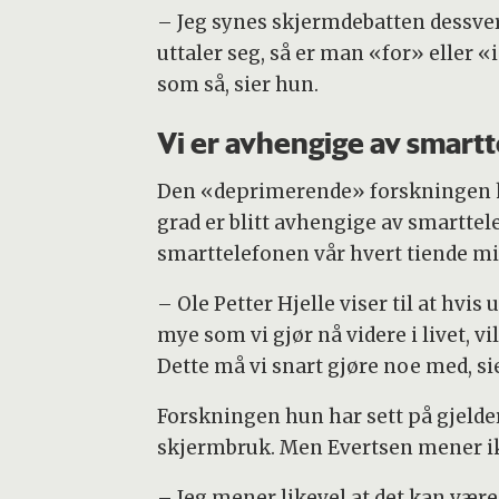
– Jeg synes skjermdebatten dessverre
uttaler seg, så er man «for» eller
som så, sier hun.
Vi er avhengige av smart
Den «deprimerende» forskningen hun
grad er blitt avhengige av smarttel
smarttelefonen vår hvert tiende mi
– Ole Petter Hjelle viser til at hv
mye som vi gjør nå videre i livet, 
Dette må vi snart gjøre noe med, si
Forskningen hun har sett på gjelde
skjermbruk. Men Evertsen mener ikk
– Jeg mener likevel at det kan være 