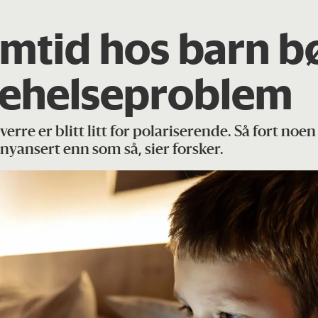
rmtid hos barn b
kehelseproblem
re er blitt litt for polariserende. Så fort noen 
yansert enn som så, sier forsker.