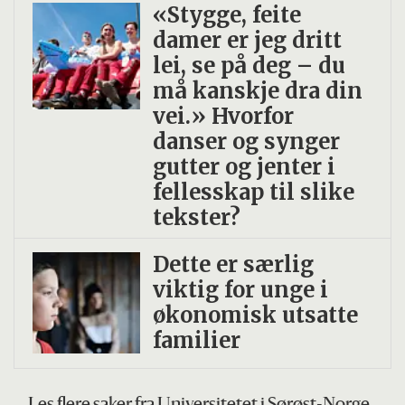
«Stygge, feite
damer er jeg dritt
Les mer hos Universitetet i Sørøst-Norge
.
lei, se på deg – du
må kanskje dra din
vei.» Hvorfor
danser og synger
gutter og jenter i
fellesskap til slike
tekster?
Dette er særlig
viktig for unge i
økonomisk utsatte
familier