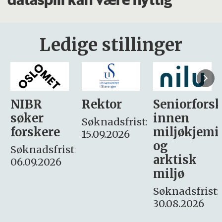
Ledige stillinger
Rektor
Seniorforsker
Forskning.
innen
søker
Søknadsfrist:
miljøkjemi
nyhetsjour
15.09.2026
og
– fast
:
arktisk
Søknadsfrist:
miljø
16. august.
Søknadsfrist:
30.08.2026