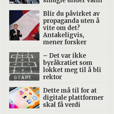
smugle under vann
erfaringsutveksling med politi, lærere,
helsesykepleiere og andre yrkesgrupper
Blir du påvirket av
som jobber med barn og ungdom, bla
propaganda uten å
SLT-koordinatorer og ansatte på
vite om det?
Antakeligvis,
ungdomsklubb i ulike deler av Norge.
mener forsker
Målet med prosjektet er blant annet å
– Det var ikke
forstå dagens ungdomskultur bedre og
byråkratiet som
øke undervisningskvaliteten i
lokket meg til å bli
grunnskolelærerutdanningen.
rektor
Prosjektet har blant annet ført til høy
Dette må til for at
foredragsvirksomhet,
digitale plattformer
skal få verdi
undervisningsverktøy og
lærerveiledninger om snitching.