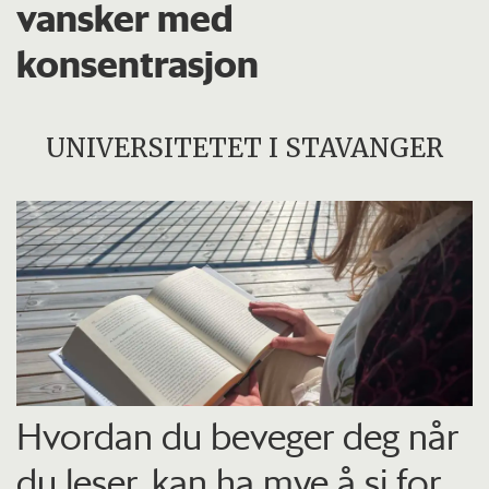
vansker med
konsentrasjon
UNIVERSITETET I STAVANGER
Hvordan du beveger deg når
du leser, kan ha mye å si for