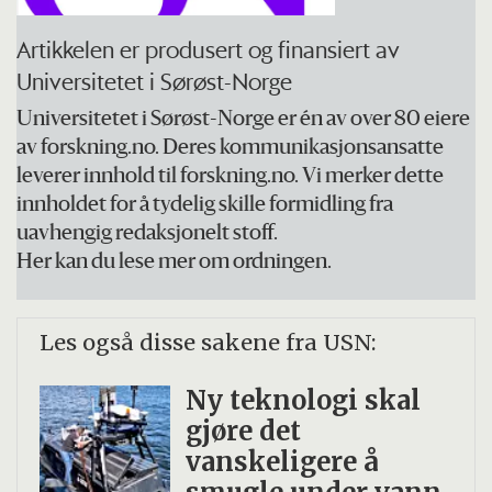
grunnskolelærerstudenter. Videre en
Artikkelen er produsert og finansiert av
spørreundersøkelse som omfatter 148
Universitetet i Sørøst-Norge
elever på 10. trinn, alle over 15 år, fordelt
Universitetet i Sørøst-Norge er én av over 80 eiere
på tre fylker og fem ulike kommuner.
av forskning.no. Deres kommunikasjonsansatte
Kjønnsfordelingen er tilnærmet jevn.
leverer innhold til forskning.no. Vi merker dette
innholdet for å tydelig skille formidling fra
At studien er kvalitativ innebærer at
uavhengig redaksjonelt stoff.
data samles inn gjennom intervjuer,
Her kan du lese mer om ordningen.
observasjoner eller tekstanalyse, og ikke
gjennom måling, telling eller
Les også disse sakene fra USN:
spørreundersøkelser som i kvantitativ
Ny teknologi skal
metode.
gjøre det
vanskeligere å
Forskerne hadde også