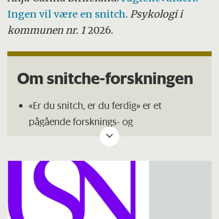
Ingen vil være en snitch
.
Psykologi i
kommunen nr. 1
2026.
Om snitche-forskningen
«Er du snitch, er du ferdig» er et
pågående forsknings- og
utviklingsprosjekt ved Universitetet i
Sørøst-Norge (USN).
Studien er kvalitativ og består av ulike
utvalg: Fire fokusgruppeintervju med
ungdommer og