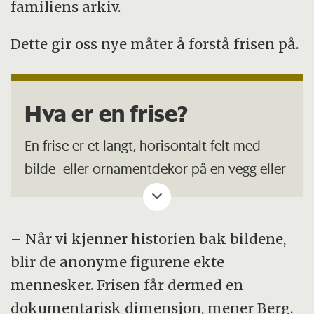
familiens arkiv.
Dette gir oss nye måter å forstå frisen på.
Hva er en frise?
En frise er et langt, horisontalt felt med
bilde- eller ornamentdekor på en vegg eller
bygning.
I kunst er det ofte en sammenhengende
– Når vi kjenner historien bak bildene,
komposisjon som forteller en historie i en
blir de anonyme figurene ekte
bred «stripe», for eksempel malt fresko
mennesker. Frisen får dermed en
eller skulpturrelieff.
dokumentarisk dimensjon, mener Berg.