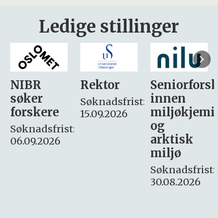
Ledige stillinger
Rektor
Seniorforsker
Forskning.
innen
søker
Søknadsfrist:
miljøkjemi
nyhetsjour
15.09.2026
og
– fast
:
arktisk
Søknadsfrist:
miljø
16. august.
Søknadsfrist:
30.08.2026