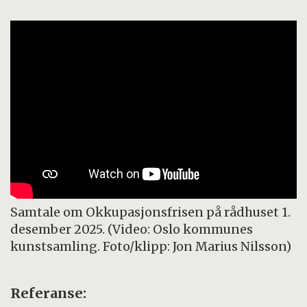
Samtale om Okkupasjonsfrisen på rådhuset 1.
desember 2025. (Video: Oslo kommunes
kunstsamling. Foto/klipp: Jon Marius Nilsson)
Referanse: