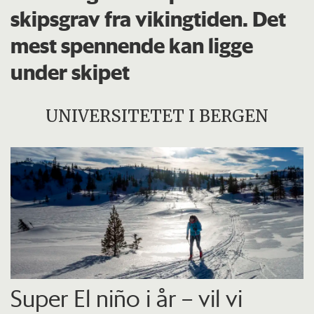
skipsgrav fra vikingtiden. Det
mest spennende kan ligge
under skipet
UNIVERSITETET I BERGEN
Super El niño i år – vil vi