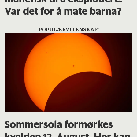
Var det for å mate barna?
POPULÆRVITENSKAP:
Sommersola formørkes
kvelden 12. August. Her kan