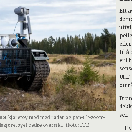
Ett 
demo
utfy
peil
elle
til 
er i
sens
UHF-
områ
Dron
dekk
ser.
nnet kjøretøy med med radar og pan-tilt-zoom-
dskjøretøyet bedre oversikt.
(Foto: FFI)
– Hvi