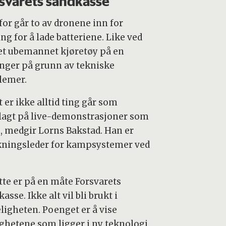
svarets sandkasse
for går to av dronene inn for
ng for å lade batteriene. Like ved
 et ubemannet kjøretøy på en
enger på grunn av tekniske
lemer.
 er ikke alltid ting går som
lagt på live-demonstrasjoner som
e, medgir Lorns Bakstad. Han er
kningsleder for kampsystemer ved
tte er på en måte Forsvarets
asse. Ikke alt vil bli brukt i
eligheten. Poenget er å vise
ghetene som ligger i ny teknologi,