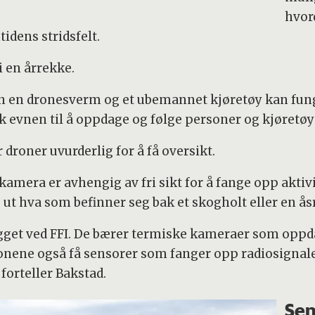
hvor
tidens stridsfelt.
i en årrekke.
rdan en dronesverm og et ubemannet kjøretøy kan fu
sk evnen til å oppdage og følge personer og kjøretøy
 droner uvurderlig for å få oversikt.
 kamera er avhengig av fri sikt for å fange opp akt
 ut hva som befinner seg bak et skogholt eller en ås
ygget ved FFI. De bærer termiske kameraer som opp
dronene også få sensorer som fanger opp radiosignal
forteller Bakstad.
Sen