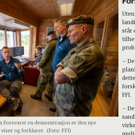
For
Uten
landi
står
tilh
prob
– Det
plan
dett
fors
FFI.
– De
sandk
ra Forsvaret en demonstrasjon av den nye
virk
viser og forklarer.
(Foto: FFI)
muli