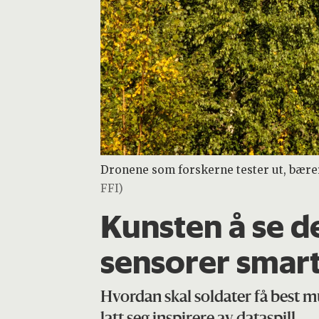
Dronene som forskerne tester ut, bær
FFI)
Kunsten å se de
sensorer smar
Hvordan skal soldater få best m
latt seg inspirere av dataspill.