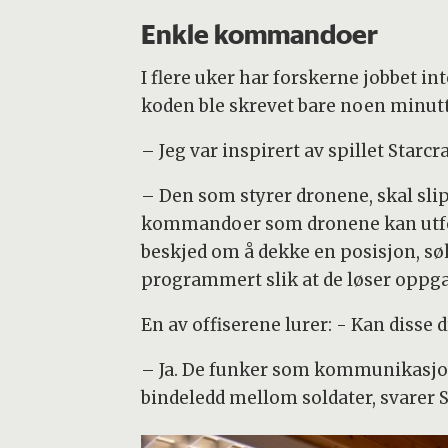
Enkle kommandoer
I flere uker har forskerne jobbet i
koden ble skrevet bare noen minutt
– Jeg var inspirert av spillet Star
– Den som styrer dronene, skal slip
kommandoer som dronene kan utføre
beskjed om å dekke en posisjon, søke 
programmert slik at de løser oppga
En av offiserene lurer: - Kan dis
– Ja. De funker som kommunikasjons
bindeledd mellom soldater, svarer