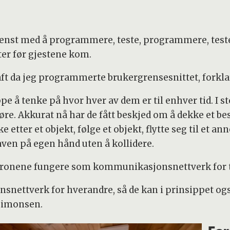
ntenst med å programmere, teste, programmere, teste
er før gjestene kom.
craft da jeg programmerte brukergrensesnittet, forkl
pe å tenke på hvor hver av dem er til enhver tid. I s
. Akkurat nå har de fått beskjed om å dekke et be
etter et objekt, følge et objekt, flytte seg til et an
ven på egen hånd uten å kollidere.
se dronene fungere som kommunikasjonsnettverk for
nettverk for hverandre, så de kan i prinsippet ogs
 Simonsen.