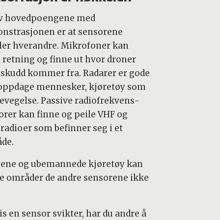
av hovedpoengene med
nstrasjonen er at sensorene
ller hverandre. Mikrofoner kan
e retning og finne ut hvor droner
r skudd kommer fra. Radarer er gode
å oppdage mennesker, kjøretøy som
 bevegelse. Passive radiofrekvens-
orer kan finne og peile VHF og
radioer som befinner seg i et
de.
ene og ubemannede kjøretøy kan
e områder de andre sensorene ikke
s en sensor svikter, har du andre å