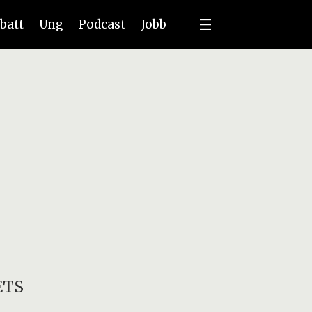
batt
Ung
Podcast
Jobb
ETS