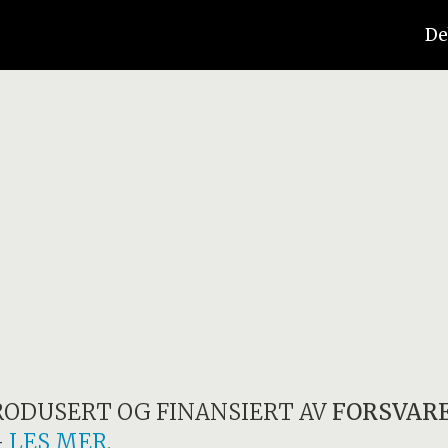
De
RODUSERT OG FINANSIERT AV
FORSVAR
-
LES MER
.