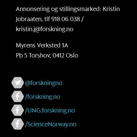
Annonsering og stillingsmarked: Kristin
Jobraaten, tlf 918 06 038 /
kristin.j@forskning.no
Myrens Verksted 1A
Pb 5 Torshov, 0412 Oslo
@forskningno
/forskning.no
/UNG.forskning.no
/ScienceNorway.no