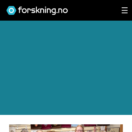
Tag:
utvandring-
1825-
2025