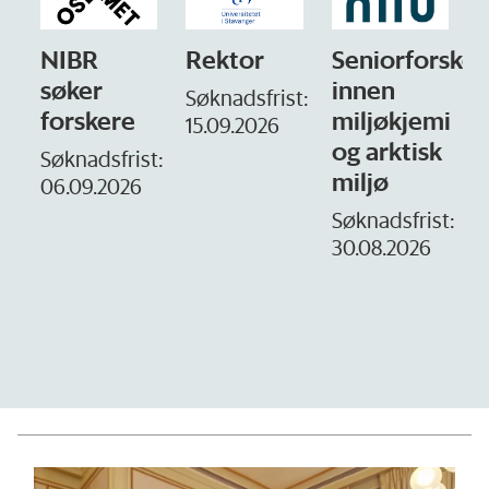
NIBR
Rektor
Seniorforsker
søker
innen
Søknadsfrist:
forskere
miljøkjemi
15.09.2026
og arktisk
–
Søknadsfrist:
miljø
06.09.2026
S
1
Søknadsfrist:
30.08.2026