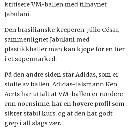
kritisere VM-ballen med tilnavnet
Hos fotballprodusenten Adidas har de valgt
Jabulani.
å gå motsatt vei. De har utstyrt Jabulani med
en mikrostruktur som gir ballen en kornete
Den brasilianske keeperen, Júlio César,
overflate. Det minner om en fjellstruktur,
sammenlignet Jabulani med
hvor høyden av fjellene er 0,5 millimeter
plastikkballer man kan kjøpe for en tier
eller mindre. Førsteamanuensis Robert
i et supermarked.
Mikkelsen sammenligner det med
På den andre siden står Adidas, som er
mikroskopiske rekkehus. Adidas
stolte av ballen. Adidas-talsmann Ken
sammenligner det med gåsehud.
Aerts har uttalt at VM-ballen er rundere
Uansett om en ball har en hullete eller en
enn noensinne, har en høyere profil som
kornete overflate, vil det endre ballens
sikrer stabil kurs, og at den har godt
luftmotstandskoeffisient i forhold til en helt
grep i all slags vær.