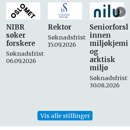
Rektor
Seniorforsker
Forskning.
innen
søker
Søknadsfrist:
miljøkjemi
nyhetsjour
15.09.2026
og
– fast
:
arktisk
Søknadsfrist:
miljø
16. august.
Søknadsfrist:
30.08.2026
Vis alle stillinger