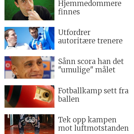
Hjemmedommere
finnes
Utfordrer
autoritære trenere
Sånn scora han det
"umulige" målet
Fotballkamp sett fra
ballen
Tek opp kampen
mot luftmotstanden