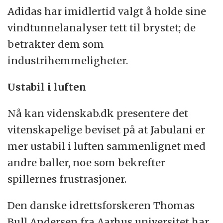
glatt kule. På den måten kan produsentene
Adidas har imidlertid valgt å holde sine
leke med materialet og utvikle en ball som
vindtunnelanalyser tett til brystet; de
får sitt helt eget særpreg når den flyr
betrakter dem som
gjennom luften.
industrihemmeligheter.
Ustabil i luften
Nå kan videnskab.dk presentere det
vitenskapelige beviset på at Jabulani er
mer ustabil i luften sammenlignet med
andre baller, noe som bekrefter
spillernes frustrasjoner.
Den danske idrettsforskeren Thomas
Bull Andersen fra Aarhus universitet har