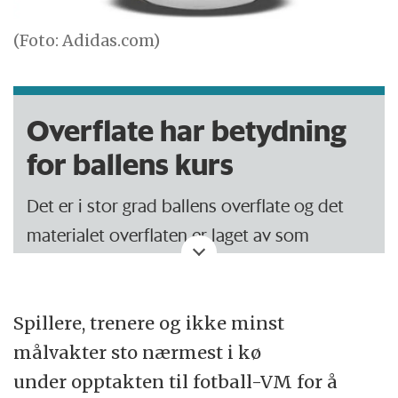
(Foto: Adidas.com)
Overflate har betydning
for ballens kurs
Det er i stor grad ballens overflate og det
materialet overflaten er laget av som
bestemmer hvilken kurs en ball vil ta
gjennom luften. Et klassisk eksempel er
golfballen med sin hullete overflate. Det
Spillere, trenere og ikke minst
betyr at golfballen får et annet kurs gjennom
målvakter sto nærmest i kø
luften enn en helt glatt kule.
under opptakten til fotball-VM for å