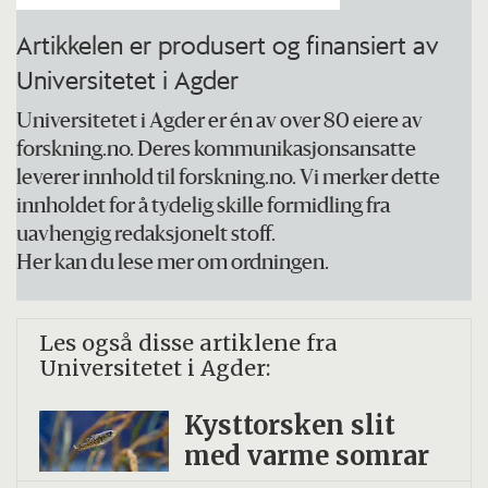
Artikkelen er produsert og finansiert av
Bruk sengen til å sove i (og eventuelt
Universitetet i Agder
sex). Ligger du lenge i sengen uten å få
sove bør du stå opp og gjøre noe annet
Universitetet i Agder er én av over 80 eiere av
til du blir trøtt igjen.
forskning.no. Deres kommunikasjonsansatte
leverer innhold til forskning.no. Vi merker dette
Unngå alkohol før leggetid. Det gjør deg
innholdet for å tydelig skille formidling fra
søvnig, men du sover dårligere.
uavhengig redaksjonelt stoff.
Her kan du lese mer om ordningen.
Ta vare på deg selv. Hvordan du har det
kan påvirke søvnen. Har du problemer
Les også disse artiklene fra
med stress, familie eller mobbing, så
Universitetet i Agder:
oppsøk hjelp.
Kysttorsken slit
Kilde:
Ung.no
med varme somrar