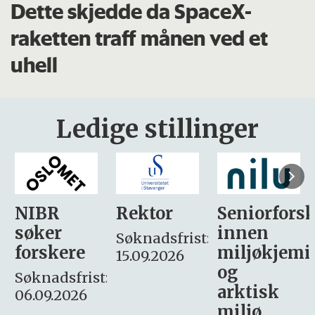
Dette skjedde da SpaceX-
raketten traff månen ved et
uhell
Ledige stillinger
Rektor
Seniorforsker
Forskning.
innen
søker
Søknadsfrist:
miljøkjemi
nyhetsjour
15.09.2026
og
– fast
:
arktisk
Søknadsfrist:
miljø
16. august.