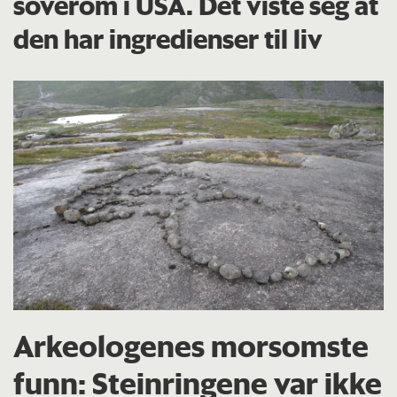
soverom i USA. Det viste seg at
den har ingredienser til liv
Arkeologenes morsomste
funn: Steinringene var ikke