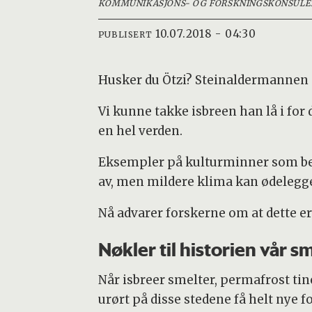
KOMMUNIKASJONS- OG FORSKNINGSKONSULE
10.07.2018 - 04:30
PUBLISERT
Husker du Ötzi? Steinaldermannen s
Vi kunne takke isbreen han lå i fo
en hel verden.
Eksempler på kulturminner som bevar
av, men mildere klima kan ødelegge 
Nå advarer forskerne om at dette er i
Nøkler til historien vår s
Når isbreer smelter, permafrost tiner
urørt på disse stedene få helt nye f