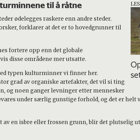
turminnene til å råtne
LES
teder ødelegges raskere enn andre steder.
rsker, forklarer at det er to hovedgrunner til
rmes fortere opp enn det globale
gvis disse områdene mer utsatte.
Op
se
d typen kulturminner vi finner her.
tor grad av organiske artefakter, det vil si ting
bein, og noen ganger levninger etter mennesker
vares under særlig gunstige forhold, og det er helt 
v en isbre eller frossen grunn, blir det plutselig uts