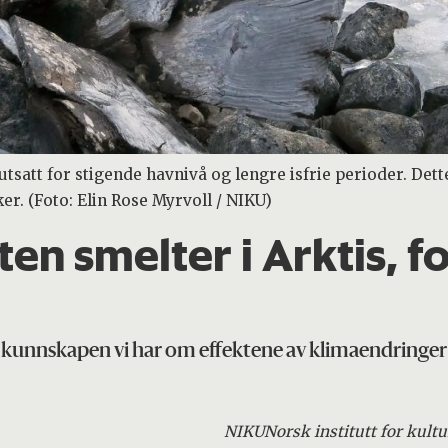
ir utsatt for stigende havnivå og lengre isfrie perioder. De
ker. (Foto: Elin Rose Myrvoll / NIKU)
en smelter i Arktis, f
t kunnskapen vi har om effektene av klimaendringer 
NIKU
Norsk institutt for kul