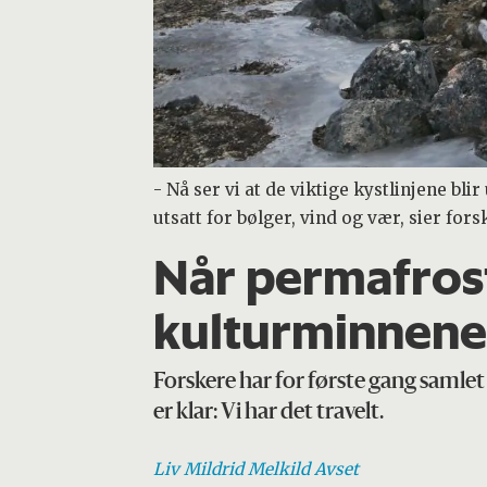
- Nå ser vi at de viktige kystlinjene bl
utsatt for bølger, vind og vær, sier fors
Når permafrost
kulturminnene
Forskere har for første gang samle
er klar: Vi har det travelt.
Liv Mildrid Melkild
Avset