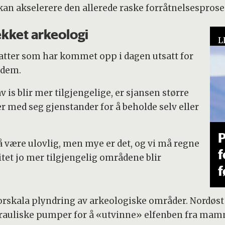
kan akselerere den allerede raske forråtnelsesprose
ekket arkeologi
L
rskatter som har kommet opp i dagen utsatt for
 dem.
 is blir mer tilgjengelige, er sjansen større
er med seg gjenstander for å beholde selv eller
P
å være ulovlig, men mye er det, og vi må regne
f
tet jo mer tilgjengelig områdene blir
f
rskala plyndring av arkeologiske områder. Nordøst i
rauliske pumper for å «utvinne» elfenben fra mamm