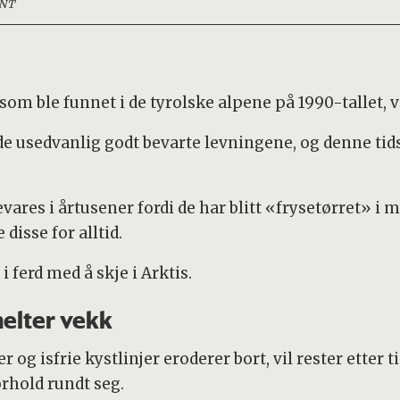
NT
om ble funnet i de tyrolske alpene på 1990-tallet, 
r de usedvanlig godt bevarte levningene, og denne t
es i årtusener fordi de har blitt «frysetørret» i mi
disse for alltid.
 ferd med å skje i Arktis.
melter vekk
 og isfrie kystlinjer eroderer bort, vil rester etter 
orhold rundt seg.