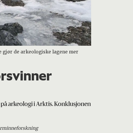
tte gjør de arkeologiske lagene mer
orsvinner
på arkeologi i Arktis. Konklusjonen
turminneforskning