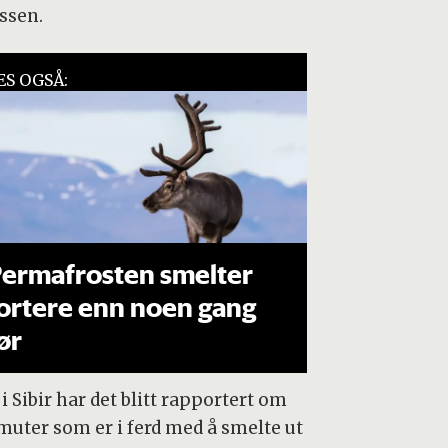
ssen.
ES OGSÅ:
ermafrosten smelter
ortere enn noen gang
ør
 Sibir har det blitt rapportert om
uter som er i ferd med å smelte ut