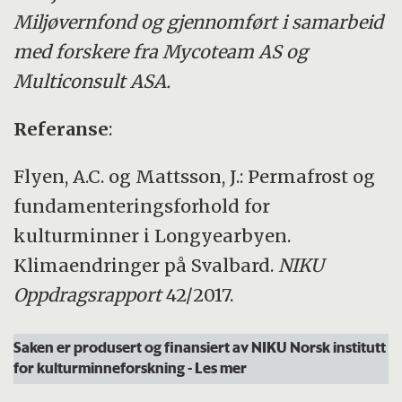
mer, er det permafrost.
Miljøvernfond og gjennomført i samarbeid
med forskere fra Mycoteam AS og
På grunn av sammenhengen mellom høyde
Multiconsult ASA.
over havet og lufttemperatur og breddegrad
og lufttemperatur, er det økende sjanse for
Referanse
:
permafrost jo høyere i terrenget og jo lenger
Flyen, A.C. og Mattsson, J.: Permafrost og
bort fra ekvator man kommer.
fundamenteringsforhold for
I Sør-Norge ligger grensen for permafrost på
kulturminner i Longyearbyen.
cirka 1450 meter over
Klimaendringer på Svalbard.
NIKU
havet Temperaturmålinger i et borehull på
Oppdragsrapport
42/2017.
Juvasshø (cirka 1700 meter over havet) viser
Saken er produsert og finansiert av NIKU Norsk institutt
at permafrosten der er tykkere enn 100
for kulturminneforskning
- Les mer
meter.