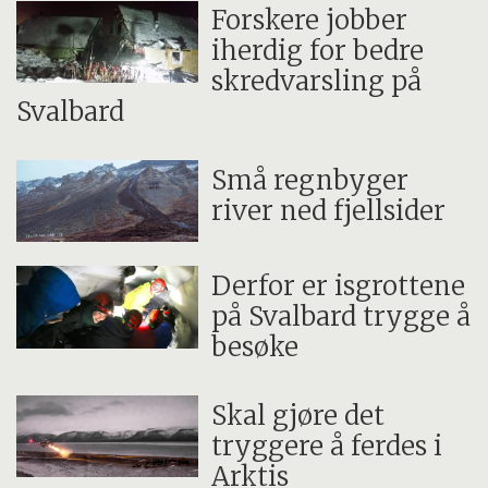
det aktive laget går grensen hvor jorden ikke
Forskere jobber
iherdig for bedre
påvirkes av overflatetemperaturen. Her vil
skredvarsling på
bakken holde kuldegrader gjennom hele
Svalbard
året.
Små regnbyger
river ned fjellsider
Derfor er isgrottene
på Svalbard trygge å
besøke
Skal gjøre det
tryggere å ferdes i
Arktis