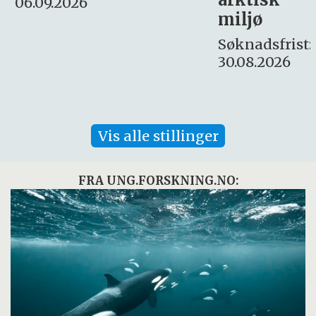
Søknadsfrist:
miljø
16. august.
Søknadsfrist:
30.08.2026
Vis alle stillinger
FRA UNG.FORSKNING.NO: