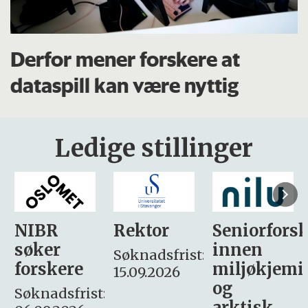
Derfor mener forskere at
dataspill kan være nyttig
Ledige stillinger
Rektor
Seniorforsker
Forskning.
innen
søker
Søknadsfrist:
miljøkjemi
nyhetsjour
15.09.2026
og
– fast
:
arktisk