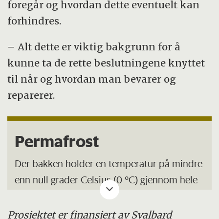
foregår og hvordan dette eventuelt kan
forhindres.
– Alt dette er viktig bakgrunn for å
kunne ta de rette beslutningene knyttet
til når og hvordan man bevarer og
reparerer.
Permafrost
Der bakken holder en temperatur på mindre
enn null grader Celsius (0 °C) gjennom hele
året, i minst 2 år, det vil si der det er tele
som ikke smelter to følgende somrer eller
Prosjektet er finansiert av Svalbard