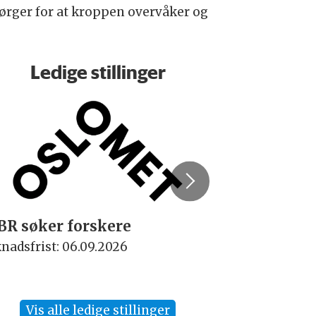
ørger for at kroppen overvåker og
Ledige stillinger
BR søker forskere
Rektor
nadsfrist: 06.09.2026
Søknadsfrist:
Vis alle ledige stillinger