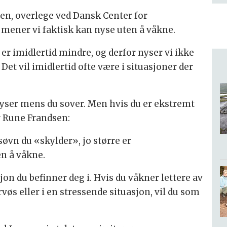
en, overlege ved Dansk Center for
mener vi faktisk kan nyse uten å våkne.
er imidlertid mindre, og derfor nyser vi ikke
. Det vil imidlertid ofte være i situasjoner der
yser mens du sover. Men hvis du er ekstremt
er Rune Frandsen:
søvn du «skylder», jo større er
en å våkne.
on du befinner deg i. Hvis du våkner lettere av
rvøs eller i en stressende situasjon, vil du som