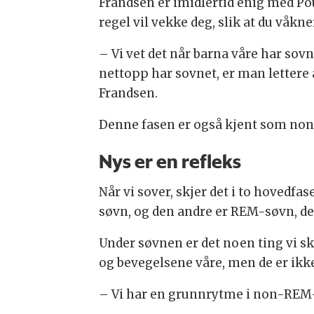
Frandsen er imidlertid enig med Po
regel vil vekke deg, slik at du våkn
– Vi vet det når barna våre har sovn
nettopp har sovnet, er man lettere å
Frandsen.
Denne fasen er også kjent som no
Nys er en refleks
Når vi sover, skjer det i to hovedf
søvn, og den andre er REM-søvn, d
Under søvnen er det noen ting vi sk
og bevegelsene våre, men de er ikke
– Vi har en grunnrytme i non-REM-s