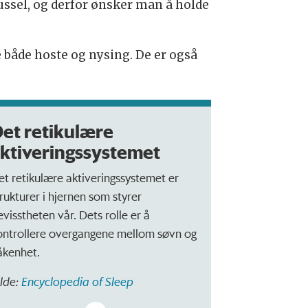
russel, og derfor ønsker man å holde
e både hoste og nysing. De er også
et retikulære
ktiveringssystemet
et retikulære aktiveringssystemet er
trukturer i hjernen som styrer
evisstheten vår. Dets rolle er å
ontrollere overgangene mellom søvn og
åkenhet.
ilde:
Encyclopedia of Sleep