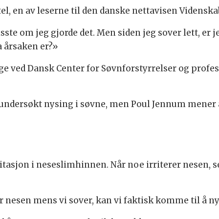
tel, en av leserne til den danske nettavisen Videnska
sste om jeg gjorde det. Men siden jeg sover lett, er j
a årsaken er?»
e ved Dansk Center for Søvnforstyrrelser og profess
undersøkt nysing i søvne, men Poul Jennum mener at
itasjon i neseslimhinnen. Når noe irriterer nesen, s
rer nesen mens vi sover, kan vi faktisk komme til å n