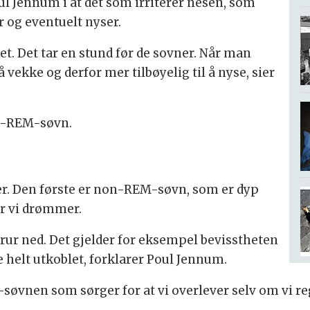
ul Jennum i at det som irriterer nesen, som
er og eventuelt nyser.
et. Det tar en stund før de sovner. Når man
 vekke og derfor mer tilbøyelig til å nyse, sier
n-REM-søvn.
aser. Den første er non-REM-søvn, som er dyp
er vi drømmer.
rur ned. Det gjelder for eksempel bevisstheten
 helt utkoblet, forklarer Poul Jennum.
øvnen som sørger for at vi overlever selv om vi reg