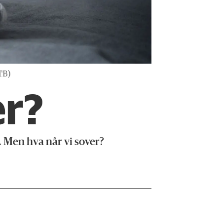
TB)
er?
. Men hva når vi sover?