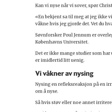
Kan vi nyse når vi sover, spør Chris
«En bekjent sa til meg at jeg ikke vi
våkne hvis jeg gjorde det. Vet du hv
Søvnforsker Poul Jennum er overleg
Københavns Universitet.
Det er ikke mange studier som har 
er imidlertid litt uenig.
Vi våkner av nysing
Nysing en refleksreaksjon på en irr
om å nyse.
Så hvis støv eller noe annet irrite