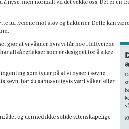
ed å nyse, men normalt vil det vekke oss. Det er en t
kytte luftveiene mot støv og bakterier. Dette kan vær
num.
 gjør at vi våkner hvis vi får noe i luftveiene
 har altså reflekser som er designet for å sikre
D
a
ingenting som tyder på at vi nyser i søvne.
D
tts søvn, har du sannsynligvis vært våken eller
s
b
k
v
området og dermed ikke solide vitenskapelige
K