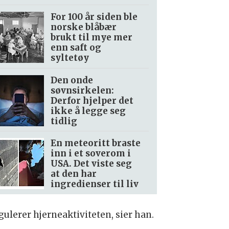
For 100 år siden ble
norske blåbær
brukt til mye mer
enn saft og
syltetøy
Den onde
søvnsirkelen:
Derfor hjelper det
ikke å legge seg
tidlig
En meteoritt braste
inn i et soverom i
USA. Det viste seg
at den har
ingredienser til liv
ulerer hjerneaktiviteten, sier han.