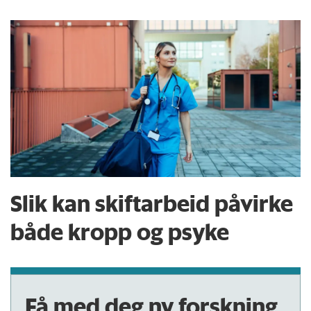
Slik kan skift­arbeid påvirke
både kropp og psyke
Få med deg ny forskning