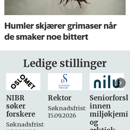
Humler skjærer grimaser når
de smaker noe bittert
Ledige stillinger
Rektor
Seniorforsker
Forskning.
innen
søker
Søknadsfrist:
miljøkjemi
nyhetsjour
15.09.2026
og
– fast
: