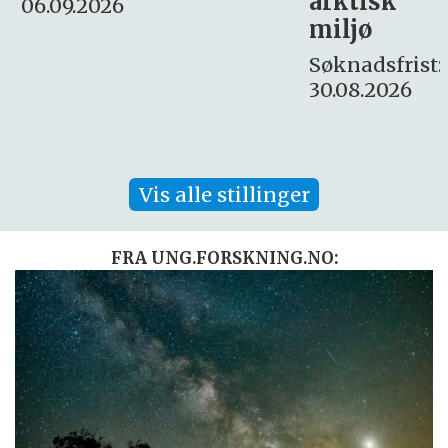
arktisk
Søknadsfrist:
miljø
16. august.
Søknadsfrist:
30.08.2026
Vis alle stillinger
FRA UNG.FORSKNING.NO: