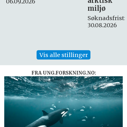
arktisk
Søknadsfrist:
miljø
16. august.
Søknadsfrist:
30.08.2026
Vis alle stillinger
FRA UNG.FORSKNING.NO: