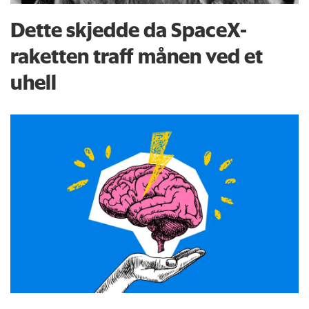
Dette skjedde da SpaceX-
raketten traff månen ved et
uhell