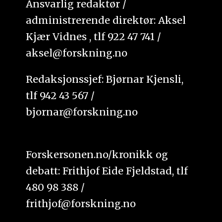
Ansvarlig redaktør /
administrerende direktør: Aksel
Kjær Vidnes , tlf 922 47 741 /
aksel@forskning.no
Redaksjonssjef: Bjørnar Kjensli,
tlf 942 43 567 /
bjornar@forskning.no
Forskersonen.no/kronikk og
debatt: Frithjof Eide Fjeldstad, tlf
480 98 388 /
frithjof@forskning.no