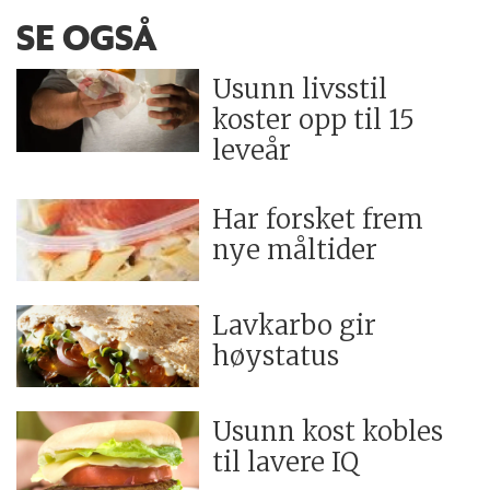
SE OGSÅ
Usunn livsstil
koster opp til 15
leveår
Har forsket frem
nye måltider
Lavkarbo gir
høystatus
Usunn kost kobles
til lavere IQ