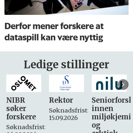
Derfor mener forskere at
dataspill kan være nyttig
Ledige stillinger
Rektor
Seniorforsker
Forskning.
innen
søker
Søknadsfrist:
miljøkjemi
nyhetsjour
15.09.2026
og
– fast
: