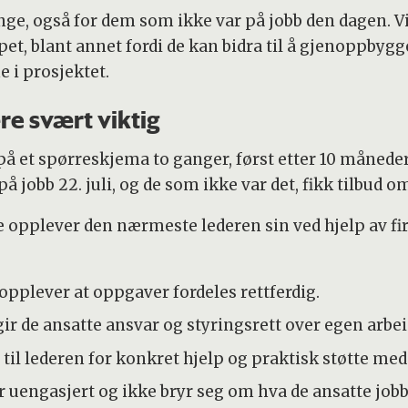
ge, også for dem som ikke var på jobb den dagen. Vi 
pet, blant annet fordi de kan bidra til å gjenoppbygge
e i prosjektet.
ære svært viktig
å et spørreskjema to ganger, først etter 10 måneder
på jobb 22. juli, og de som ikke var det, fikk tilbud
opplever den nærmeste lederen sin ved hjelp av fire
opplever at oppgaver fordeles rettferdig.
gir de ansatte ansvar og styringsrett over egen arbe
til lederen for konkret hjelp og praktisk støtte me
r uengasjert og ikke bryr seg om hva de ansatte job