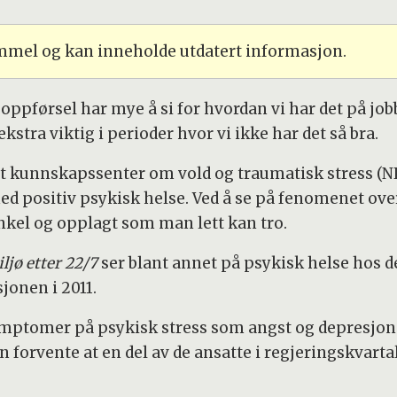
ammel og kan inneholde utdatert informasjon.
s oppførsel har mye å si for hvordan vi har det på job
kstra viktig i perioder hvor vi ikke har det så bra.
 kunnskapssenter om vold og traumatisk stress (NKVT
 positiv psykisk helse. Ved å se på fenomenet over 
el og opplagt som man lett kan tro.
ljø etter 22/7
ser blant annet på psykisk helse hos d
jonen i 2011.
mptomer på psykisk stress som angst og depresjon. De
rvente at en del av de ansatte i regjeringskvartale