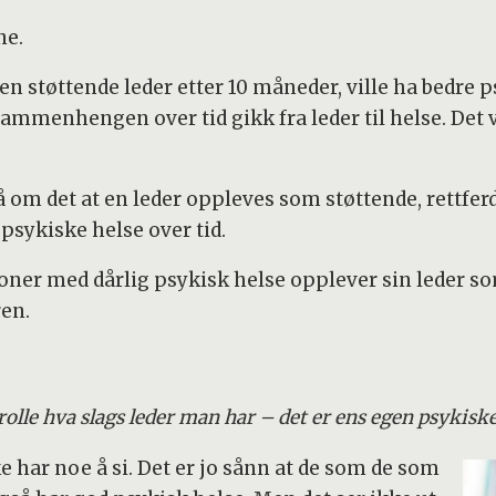
ne.
en støttende leder etter 10 måneder, ville ha bedre
menhengen over tid gikk fra leder til helse. Det vi 
 om det at en leder oppleves som støttende, rettfe
psykiske helse over tid.
rsoner med dårlig psykisk helse opplever sin leder s
ren.
 rolle hva slags leder man har – det er ens egen psykisk
ke har noe å si. Det er jo sånn at de som de som