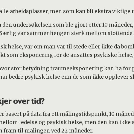
alle arbeidsplasser, men som kan bli ekstra viktige 
den undersøkelsen som ble gjort etter 10 måneder, fa
. Særlig var sammenhengen sterk mellom støttende l
sk helse, var om man var til stede eller ikke da bo
ekt som eksponering for de ansattes psykiske helse, 
hvor stor betydning traumeeksponering kan ha for ps
har bedre psykisk helse enn de som ikke opplever sl
er over tid?
ter basert på data fra ett målingstidspunkt, 10 måne
m ledelse og psykisk helse, men den kan ikke si 
en fram til målingen ved 22 måneder.