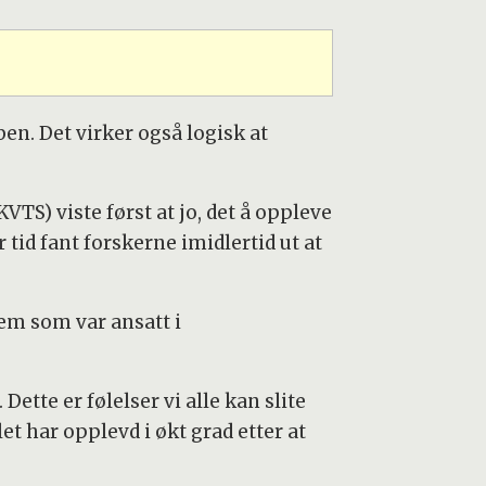
ben. Det virker også logisk at
S) viste først at jo, det å oppleve
tid fant forskerne imidlertid ut at
em som var ansatt i
tte er følelser vi alle kan slite
t har opplevd i økt grad etter at