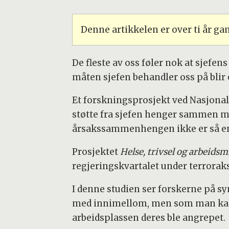
Denne artikkelen er over ti år g
De fleste av oss føler nok at sjefen
måten sjefen behandler oss på blir e
Et forskningsprosjekt ved Nasjonalt
støtte fra sjefen henger sammen med
årsakssammenhengen ikke er så enk
Prosjektet
Helse, trivsel og arbeidsmi
regjeringskvartalet under terroraks
I denne studien ser forskerne på sy
med innimellom, men som man kan fo
arbeidsplassen deres ble angrepet.