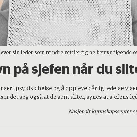
ever sin leder som mindre rettferdig og bemyndigende ove
n på sjefen når du slit
rt psykisk helse og å oppleve dårlig ledelse viser
ser det seg også at de som sliter, synes at sjefens led
Nasjonalt kunnskapssenter om