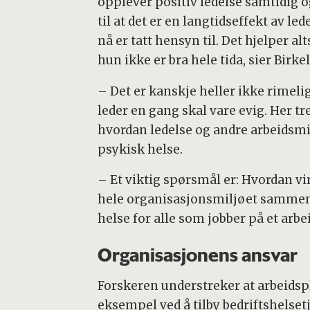
opplever positiv ledelse samtidig o
til at det er en langtidseffekt av led
nå er tatt hensyn til. Det hjelper alt
hun ikke er bra hele tida, sier Birke
– Det er kanskje heller ikke rimelig
leder en gang skal vare evig. Her t
hvordan ledelse og andre arbeidsm
psykisk helse.
– Et viktig spørsmål er: Hvordan vi
hele organisasjonsmiljøet sammen i
helse for alle som jobber på et arbe
Organisasjonens ansvar
Forskeren understreker at arbeidspla
eksempel ved å tilby bedriftshelset