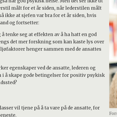
gså har god psykisk helse. Men det ser ikke ut
erstil målt for et år siden, når lederstilen målt
så ikke at sjefen var bra for et år siden, hvis
land og fortsetter:
 å tenke seg at effekten av å ha hatt en god
rengs det mer forskning som kan kaste lys over
iljøfaktorer henger sammen med de ansattes
rker egenskaper ved de ansatte, lederen og
 å skape gode betingelser for positiv psykisk
idssted?
sser vil tjene på å ta vare på de ansatte, for
For
jeneste.