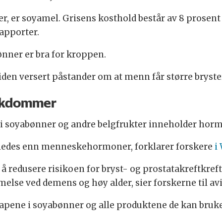
er, er soyamel. Grisens kosthold består av 8 prosen
rapporter.
ønner er bra for kroppen.
e tiden versert påstander om at menn får større bryst
sykdommer
 soyabønner og andre belgfrukter inneholder horm
ledes enn menneskehormoner, forklarer forskere
i
il å redusere risikoen for bryst- og prostatakreftkref
lse ved demens og høy alder, sier forskerne til av
skapene i soyabønner og alle produktene de kan bruke