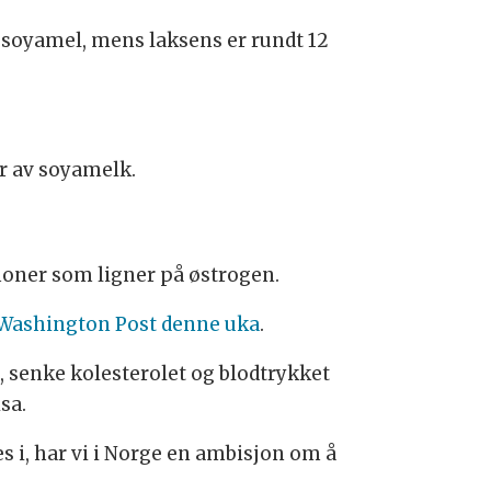
t soyamel, mens laksens er rundt 12
er av soyamelk.
oner som ligner på østrogen.
 Washington Post denne uka
.
t, senke kolesterolet og blodtrykket
isa.
s i, har vi i Norge en ambisjon om å