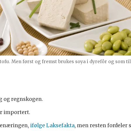
 tofu. Men først og fremst brukes soya i dyrefôr og som til
ng og regnskogen.
er importert.
ksenæringen,
ifølge Laksefakta
, men resten fordeler