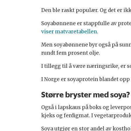
Den ble raskt populær. Og det er ik
Soyabønnene er stappfulle av prote
viser matvaretabellen
.
Men soyabønnene byr også på sunn o
rundt fem prosent olje.
I tillegg til å være næringsrike, er
I Norge er soyaprotein blandet opp i
Større bryster med soya?
Også i lapskaus på boks og leverpost
kjeks og ferdigmat. I vegetarprodukt
Soya utgjør en stor andel av kostho