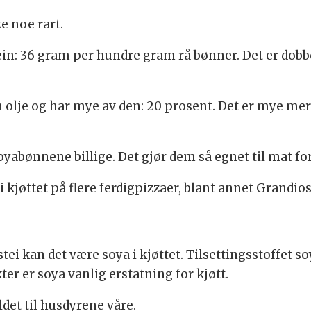
ke noe rart.
in: 36 gram per hundre gram rå bønner. Det er dobbe
lje og har mye av den: 20 prosent. Det er mye mer 
 soyabønnene billige. Det gjør dem så egnet til mat f
 kjøttet på flere ferdigpizzaer, blant annet Grandio
ei kan det være soya i kjøttet. Tilsettingsstoffet so
er er soya vanlig erstatning for kjøtt.
ldet til husdyrene våre.