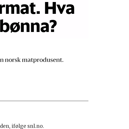
armat. Hva
rbønna?
e en norsk matprodusent.
den, ifølge snl.no.