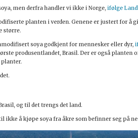
oya, men derfra handler vi ikke i Norge,
ifølge Land
fiserte planten i verden. Genene er justert for å g
e større.
modifisert soya godkjent for mennesker eller dyr,
i
største produsentlandet, Brasil. Der er også planten 
 planter.
det.
asil, og til det trengs det land.
 til ikke å kjøpe soya fra åkre som befinner seg på