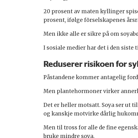
20 prosent av maten kyllinger spis
prosent, ifølge fõrselskapenes års
Men ikke alle er sikre på om soyab
I sosiale medier har det i den sist
Reduserer risikoen for 
Påstandene kommer antagelig fordi
Men plantehormoner virker anner
Det er heller motsatt. Soya ser ut t
og kanskje motvirke dårlig hukomme
Men til tross for alle de fine egen
bruke mindre soya.