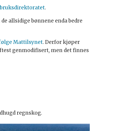
bruksdirektoratet
.
i de allsidige bønnene enda bedre
følge Mattilsynet
. Derfor kjøper
oftest genmodifisert, men det finnes
 nedhugd regnskog.