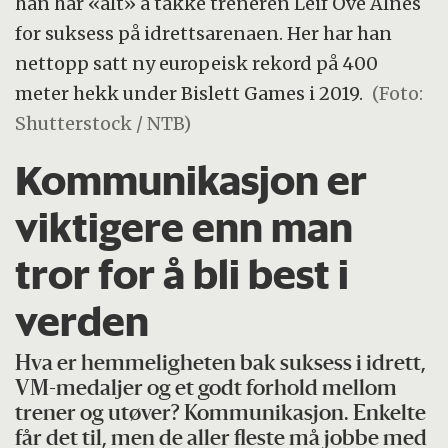
han har «alt» å takke treneren Leif Ove Alnes
for suksess på idrettsarenaen. Her har han
nettopp satt ny europeisk rekord på 400
meter hekk under Bislett Games i 2019.
(Foto:
Shutterstock / NTB)
Kommunikasjon er
viktigere enn man
tror for å bli best i
verden
Hva er hemmeligheten bak suksess i idrett,
VM-medaljer og et godt forhold mellom
trener og utøver? Kommunikasjon. Enkelte
får det til, men de aller fleste må jobbe med