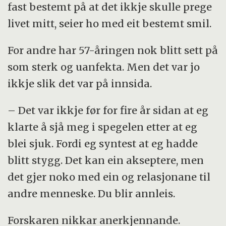
4x8 minutt fredag.
fast bestemt på at det ikkje skulle prege
livet mitt, seier ho med eit bestemt smil.
Sjølv om gruppa var relativt frisk, sleit
mange av kvinnene med seineffektar og
For andre har 57-åringen nok blitt sett på
fatigue ved oppstart.
som sterk og uanfekta. Men det var jo
ikkje slik det var på innsida.
– Det var ikkje før for fire år sidan at eg
klarte å sjå meg i spegelen etter at eg
blei sjuk. Fordi eg syntest at eg hadde
blitt stygg. Det kan ein akseptere, men
det gjer noko med ein og relasjonane til
andre menneske. Du blir annleis.
Forskaren nikkar anerkjennande.