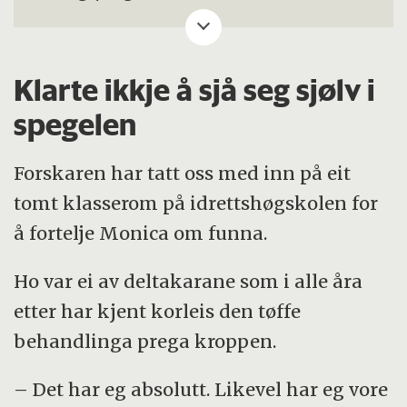
kondisjonsøkter på tredemølle. Det er
viktig å nemne at treningsprogrammet er
designa for forsking. Forskaren vil
Klarte ikkje å sjå seg sjølv i
understreke viktigheita av
spegelen
kondisjonstrening kombinert med
styrketrening for denne gruppa.
Forskaren har tatt oss med inn på eit
tomt klasserom på idrettshøgskolen for
I ei standardveke var det:
å fortelje Monica om funna.
4x4 min intervall måndag (over 90
Ho var ei av deltakarane som i alle åra
prosent av makspuls)
etter har kjent korleis den tøffe
behandlinga prega kroppen.
Roleg langkøyring 30-40 min (75 prosent
av makspuls) onsdag
– Det har eg absolutt. Likevel har eg vore