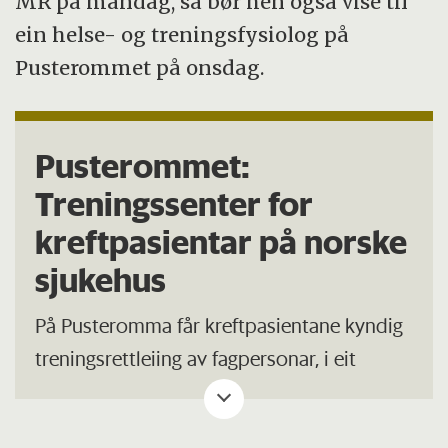
MR på måndag, så bør hen også vise til
ein helse- og treningsfysiolog på
Pusterommet på onsdag.
Pusterommet:
Treningssenter for
kreftpasientar på norske
sjukehus
På Pusteromma får kreftpasientane kyndig
treningsrettleiing av fagpersonar, i eit
sosialt og triveleg miljø, før, under og etter
behandling.