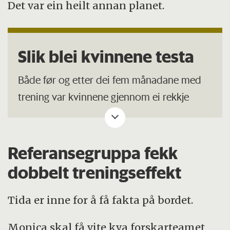
Det var ein heilt annan planet.
Slik blei kvinnene testa
Både før og etter dei fem månadane med
trening var kvinnene gjennom ei rekkje
fysiske testar.
Dei tok blodprøver, kroppssamansetning
Referansegruppa fekk
via DXA scan, ultralyd av hjartet,
dobbelt treningseffekt
lungefunksjonstestar, muskelbiopsi,
kartlegging av aktivitetsnivå og
Tida er inne for å få fakta på bordet.
kardiopulmonal belastningstest på
tredemølle.
Monica skal få vite kva forskarteamet