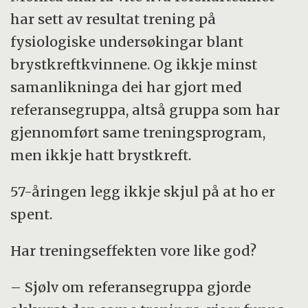
har sett av resultat trening på
I tillegg svarte dei på ei rekkje spørjeskjema
fysiologiske undersøkingar blant
om mellom anna livsstil og helse,
brystkreftkvinnene. Og ikkje minst
sjukdommar og plager.
samanlikninga dei har gjort med
referansegruppa, altså gruppa som har
gjennomført same treningsprogram,
men ikkje hatt brystkreft.
57-åringen legg ikkje skjul på at ho er
spent.
Har treningseffekten vore like god?
– Sjølv om referansegruppa gjorde