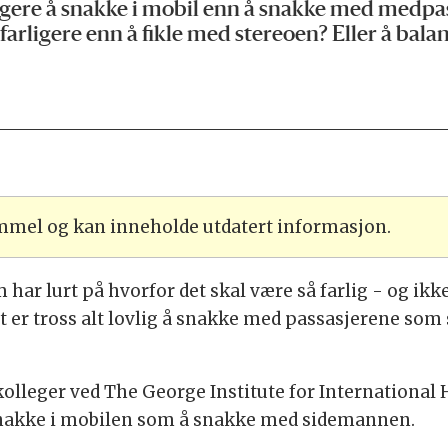
ligere å snakke i mobil enn å snakke med medpas
arligere enn å fikle med stereoen? Eller å bala
ammel og kan inneholde utdatert informasjon.
har lurt på hvorfor det skal være så farlig - og ikke
 er tross alt lovlig å snakke med passasjerene som si
lleger ved The George Institute for International H
å snakke i mobilen som å snakke med sidemannen.