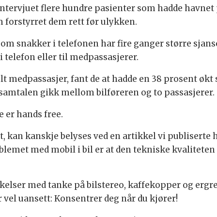
intervjuet flere hundre pasienter som hadde havnet 
 forstyrret dem rett før ulykken.
r som snakker i telefonen har fire ganger større sjan
 telefon eller til medpassasjerer.
t medpassasjer, fant de at hadde en 38 prosent økt 
samtalen gikk mellom bilføreren og to passasjerer.
e er hands free.
t, kan kanskje belyses ved en artikkel vi publiserte 
lemet med mobil i bil er at den tekniske kvaliteten 
kelser med tanke på bilstereo, kaffekopper og ergre
el uansett: Konsentrer deg når du kjører!