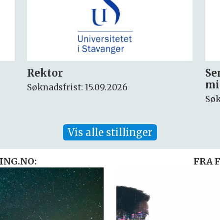
Seniorforsker innen
Fo
miljøkjemi og arktisk miljø
ny
Søknadsfrist: 30.08.2026
Søk
Vis alle stillinger
ING.NO:
FRA 