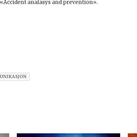
t «Accident analasys and prevention».
UNIKASJON