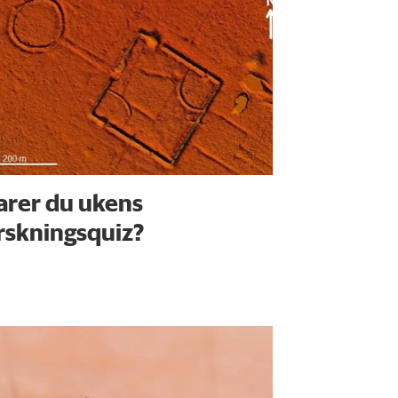
arer du ukens
rskningsquiz?