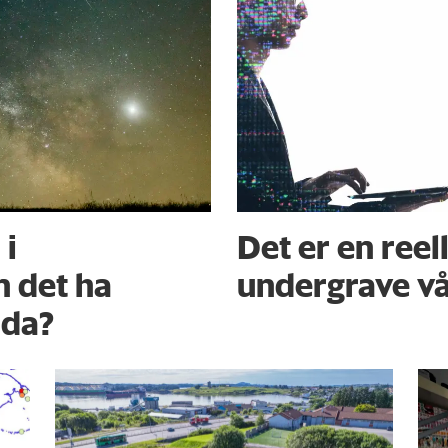
 i
Det er en reell
 det ha
undergrave v
orda?