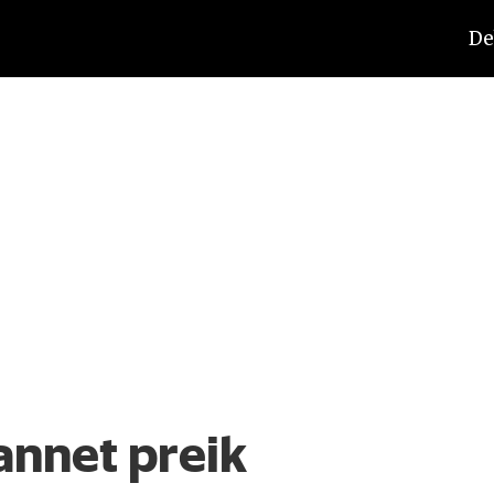
De
annet preik