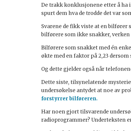
De trakk konklusjonene etter å ha 
spurt dem hva de trodde det var som
Svarene de fikk viste at en bilføre
bilførere som ikke snakker, verken i
Bilførere som snakket med én enkel
økte med en faktor på 2,23 dersom 
Og dette gjelder også når telefonen
Dette siste, tilsynelatende mysterie
undersøkelse antydet at noe av prob
forstyrrer bilføreren.
Har noen gjort tilsvarende undersø
radioprogrammer? Underteksten er v