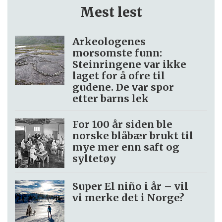
Mest lest
Arkeologenes
morsomste funn:
Steinringene var ikke
laget for å ofre til
gudene. De var spor
etter barns lek
For 100 år siden ble
norske blåbær brukt til
mye mer enn saft og
syltetøy
Super El niño i år – vil
vi merke det i Norge?