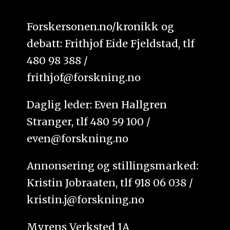
Forskersonen.no/kronikk og
debatt: Frithjof Eide Fjeldstad, tlf
480 98 388 /
frithjof@forskning.no
Daglig leder: Even Hallgren
Stranger, tlf 480 59 100 /
even@forskning.no
Annonsering og stillingsmarked:
Kristin Jobraaten, tlf 918 06 038 /
kristin.j@forskning.no
Myrens Verksted 1A