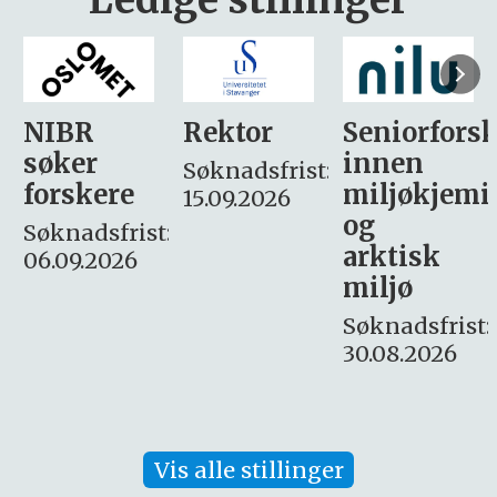
Rektor
Seniorforsker
Forskning.
innen
søker
Søknadsfrist:
miljøkjemi
nyhetsjour
15.09.2026
og
– fast
:
arktisk
Søknadsfrist:
miljø
16. august.
Søknadsfrist:
30.08.2026
Vis alle stillinger