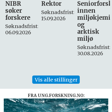
Rektor
Seniorforsker
Forskning.
innen
søker
Søknadsfrist:
miljøkjemi
nyhetsjour
15.09.2026
og
– fast
:
arktisk
Søknadsfrist:
miljø
16. august.
Søknadsfrist:
30.08.2026
Vis alle stillinger
FRA UNG.FORSKNING.NO: