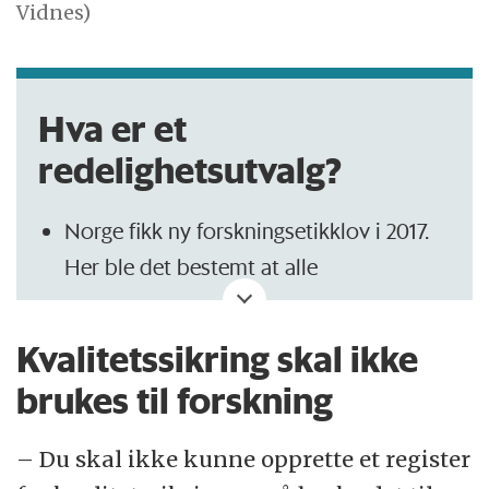
Vidnes)
Hva er et
redelighetsutvalg?
Norge fikk ny forskningsetikklov i 2017.
Her ble det bestemt at alle
forskningsinstitusjoner må ha
redelighetsutvalg.
Kvalitetssikring skal ikke
Utvalgene behandler saker og kommer
brukes til forskning
med skriftlige uttalelser. Hvem som
helst kan melde fra om en sak.
– Du skal ikke kunne opprette et register