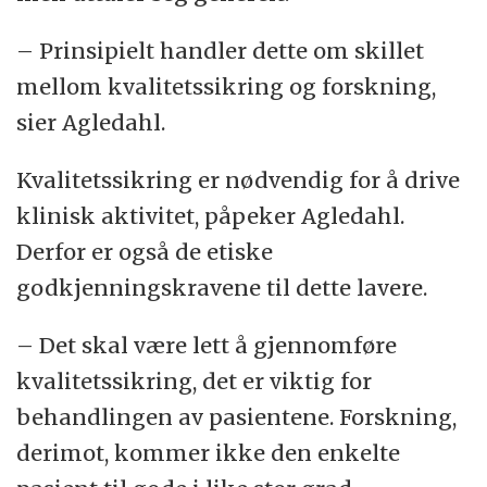
brudd har forekommet som har ansvar
– Prinsipielt handler dette om skillet
for å følge opp uttalelsene. I dette
mellom kvalitetssikring og forskning,
tilfellet er det sykehusledelsen og
sier Agledahl.
klinikkledelsen ved Oslo
Universitetssykehus.
Kvalitetssikring er nødvendig for å drive
klinisk aktivitet, påpeker Agledahl.
Derfor er også de etiske
godkjenningskravene til dette lavere.
– Det skal være lett å gjennomføre
kvalitetssikring, det er viktig for
behandlingen av pasientene. Forskning,
derimot, kommer ikke den enkelte