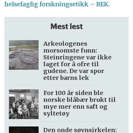
helsefaglig forskningsetikk – REK
.
Mest lest
Arkeologenes
morsomste funn:
Steinringene var ikke
laget for å ofre til
gudene. De var spor
etter barns lek
For 100 år siden ble
norske blåbær brukt til
mye mer enn saft og
syltetøy
Den onde søvnsirkelen: