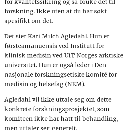
for kvalitetssikring og så bruke det til
Institutt for klinisk medisin ved Det
forskning. Ikke uten at du har søkt
medisinske fakultet ved Universitetet i
spesifikt om det.
Oslo, Oslo Universitetssykehus og Ahus
har et felles redelighetsutvalg, fordi
Det sier Kari Milch Agledahl. Hun er
mange ansatte har kombinerte stillinger
førsteamanuensis ved Institutt for
– de er både leger og forskere.
klinisk medisin ved UiT Norges arktiske
Utvalget behandler fem til seks saker i
universitet. Hun er også leder i Den
året.
nasjonale forskningsetiske komité for
medisin og helsefag (NEM).
Saker der det er alvorlige brudd på
anerkjente forskningsetiske normer,
Agledahl vil ikke uttale seg om dette
rapporteres til det nasjonale
konkrete forskningsprosjektet, som
Granskingsutvalget.
komiteen ikke har hatt til behandling,
Det er ledelsen ved institusjonen der
men uttaler seg generelt.